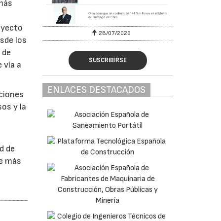
 más
oyecto
28/07/2026
sde los
 de
SUSCRIBIRSE
 vía a
ENLACES DESTACADOS
cciones
sos y la
d de
de más