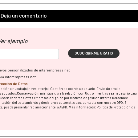
Deja un comentario
Ver ejemplo
SUSCRIBIRME GRATIS
ativos personalizados de interempresas.net
vía interempresas.net
otección de Datos
pción a nuestra(s) newsletter(s). Gestión de cuenta de usuario. Envío de emails
o asociados.
Conservación:
mientras dure la relación con Ud., o mientras sea necesario para
ueden cederse a otras
empresas del grupo
por motivos de gestión interna.
Derechos:
imitación del tratatamiento y decisiones automatizadas:
contacte con nuestro DPD
. Si
nte, puede presentar reclamación ante la
AEPD
.
Más información:
Política de Protección de