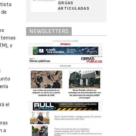
GRÚAS
tista
ARTICULADAS
 de
os
NEWSLETTERS
istemas
TM), y
l
punto
ería
rá el
uras
n a