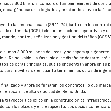
de hasta 360 km/h. El consorcio también ejercerá de contra
ía, encargándose de la logística y prestando apoyo a la fase
oyecto la semana pasada (26.11.24), junto con los contrat
as de catenaria (OCS), telecomunicaciones operativas y s
 mando, control, señalización y gestión del tráfico (CCS&
e a unos 3.000 millones de libras, y se espera que generen
 el Reino Unido. La fase inicial de diseño se desarrollará a
atos de obras principales, que se encuentran ahora en su 
sto para movilizarse en cuanto terminen las obras de ingeni
 finalizado y ahora se firmarán los contratos, lo que marca
ferrocarril de alta velocidad del Reino Unido.
ga trayectoria de éxito en la construcción de infraestruct
endo con los plazos y el presupuesto. Los socios comenzaro