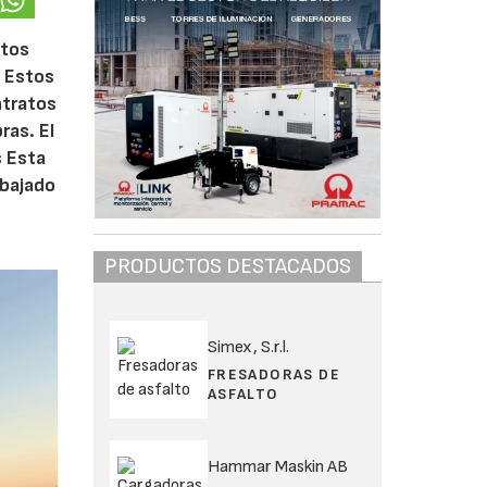
atos
. Estos
ntratos
ras. El
s Esta
abajado
PRODUCTOS DESTACADOS
Simex, S.r.l.
FRESADORAS DE
ASFALTO
Hammar Maskin AB