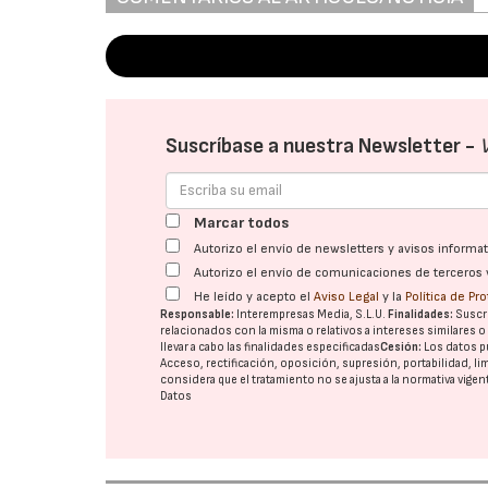
Suscríbase a nuestra Newsletter -
Marcar todos
Autorizo el envío de newsletters y avisos inform
Autorizo el envío de comunicaciones de terceros 
He leído y acepto el
Aviso Legal
y la
Política de Pr
Responsable:
Interempresas Media, S.L.U.
Finalidades:
Suscri
relacionados con la misma o relativos a intereses similares 
llevar a cabo las finalidades especificadas
Cesión:
Los datos p
Acceso, rectificación, oposición, supresión, portabilidad, l
considera que el tratamiento no se ajusta a la normativa vige
Datos