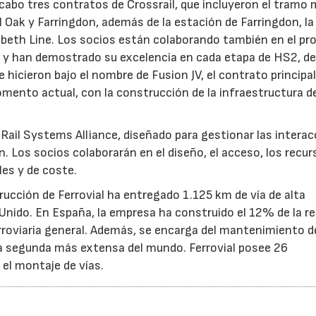
 cabo tres contratos de Crossrail, que incluyeron el tramo
 Oak y Farringdon, además de la estación de Farringdon, la
zabeth Line. Los socios están colaborando también en el pr
28/07/2026
30/07/2026
s, y han demostrado su excelencia en cada etapa de HS2, de
 hicieron bajo el nombre de Fusion JV, el contrato principal
mento actual, con la construcción de la infraestructura de
Rail Systems Alliance, diseñado para gestionar las intera
. Los socios colaborarán en el diseño, el acceso, los recur
les y de coste.
rucción de Ferrovial ha entregado 1.125 km de vía de alta
Unido. En España, la empresa ha construido el 12% de la re
 ferroviaria general. Además, se encarga del mantenimiento 
 la segunda más extensa del mundo. Ferrovial posee 26
el montaje de vías.