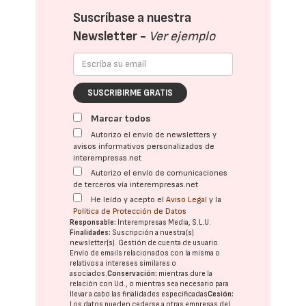
Suscríbase a nuestra
Newsletter -
Ver ejemplo
SUSCRIBIRME GRATIS
Marcar todos
Autorizo el envío de newsletters y
avisos informativos personalizados de
interempresas.net
Autorizo el envío de comunicaciones
de terceros vía interempresas.net
He leído y acepto el
Aviso Legal
y la
Política de Protección de Datos
Responsable:
Interempresas Media, S.L.U.
Finalidades:
Suscripción a nuestra(s)
newsletter(s). Gestión de cuenta de usuario.
Envío de emails relacionados con la misma o
relativos a intereses similares o
asociados.
Conservación:
mientras dure la
relación con Ud., o mientras sea necesario para
llevar a cabo las finalidades especificadas
Cesión:
Los datos pueden cederse a otras
empresas del