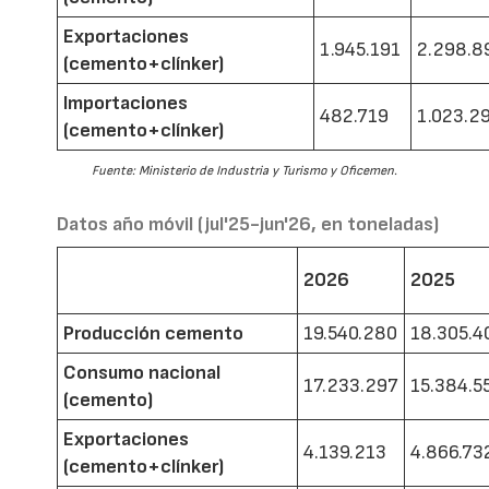
Exportaciones
1.945.191
2.298.8
(cemento+clínker)
Importaciones
482.719
1.023.2
(cemento+clínker)
Fuente: Ministerio de Industria y Turismo y Oficemen.
Datos año móvil (jul'25-jun'26, en toneladas)
2026
2025
Producción cemento
19.540.280
18.305.4
Consumo nacional
17.233.297
15.384.5
(cemento)
Exportaciones
4.139.213
4.866.73
(cemento+clínker)