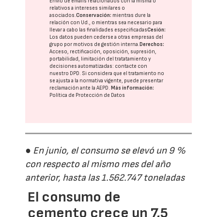
Envío de emails relacionados con la misma o
relativos a intereses similares o
asociados.
Conservación:
mientras dure la
relación con Ud., o mientras sea necesario para
llevar a cabo las finalidades especificadas
Cesión:
Los datos pueden cederse a otras
empresas del
grupo
por motivos de gestión interna.
Derechos:
Acceso, rectificación, oposición, supresión,
portabilidad, limitación del tratatamiento y
decisiones automatizadas:
contacte con
nuestro DPD
. Si considera que el tratamiento no
se ajusta a la normativa vigente, puede presentar
reclamación ante la
AEPD
.
Más información:
Política de Protección de Datos
● En junio, el consumo se elevó un 9 %
con respecto al mismo mes del año
anterior, hasta las 1.562.747 toneladas
El consumo de
cemento crece un 7,5