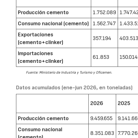
Producción cemento
1.752.089
1.747.4
Consumo nacional (cemento)
1.562.747
1.433.5
Exportaciones
357.194
403.51
(cemento+clínker)
Importaciones
61.853
150.014
(cemento+clínker)
Fuente: Ministerio de Industria y Turismo y Oficemen.
Datos acumulados (ene-jun 2026, en toneladas)
2026
2025
Producción cemento
9.459.655
9.141.6
Consumo nacional
8.351.083
7.770.2
(cemento)