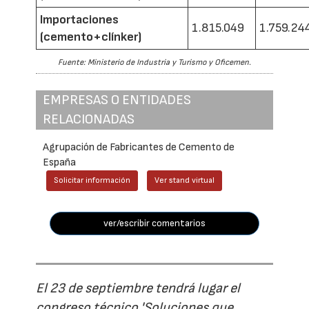
Importaciones
1.815.049
1.759.24
(cemento+clínker)
Fuente: Ministerio de Industria y Turismo y Oficemen.
EMPRESAS O ENTIDADES
RELACIONADAS
Agrupación de Fabricantes de Cemento de
España
Solicitar información
Ver stand virtual
ver/escribir comentarios
El 23 de septiembre tendrá lugar el
congreso técnico 'Soluciones que