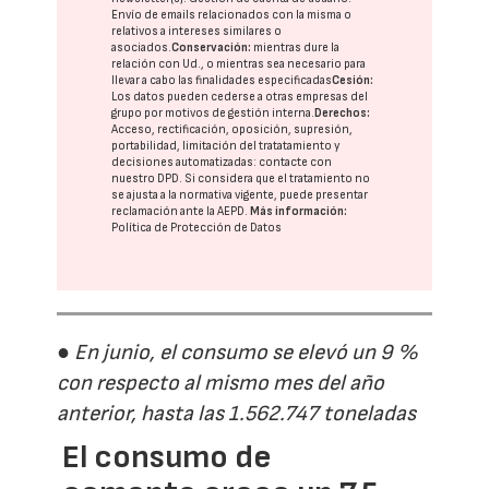
Envío de emails relacionados con la misma o
relativos a intereses similares o
asociados.
Conservación:
mientras dure la
relación con Ud., o mientras sea necesario para
llevar a cabo las finalidades especificadas
Cesión:
Los datos pueden cederse a otras
empresas del
grupo
por motivos de gestión interna.
Derechos:
Acceso, rectificación, oposición, supresión,
portabilidad, limitación del tratatamiento y
decisiones automatizadas:
contacte con
nuestro DPD
. Si considera que el tratamiento no
se ajusta a la normativa vigente, puede presentar
reclamación ante la
AEPD
.
Más información:
Política de Protección de Datos
● En junio, el consumo se elevó un 9 %
con respecto al mismo mes del año
anterior, hasta las 1.562.747 toneladas
El consumo de