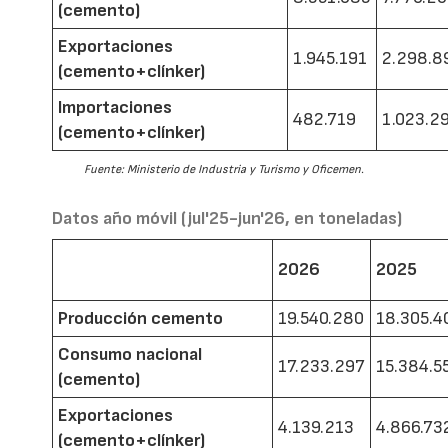
(cemento)
Exportaciones
1.945.191
2.298.8
(cemento+clínker)
Importaciones
482.719
1.023.2
(cemento+clínker)
Fuente: Ministerio de Industria y Turismo y Oficemen.
Datos año móvil (jul'25-jun'26, en toneladas)
2026
2025
Producción cemento
19.540.280
18.305.4
Consumo nacional
17.233.297
15.384.5
(cemento)
Exportaciones
4.139.213
4.866.73
(cemento+clínker)