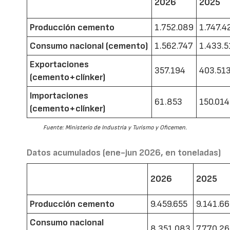
2026
2025
Producción cemento
1.752.089
1.747.4
Consumo nacional (cemento)
1.562.747
1.433.5
Exportaciones
357.194
403.51
(cemento+clínker)
Importaciones
61.853
150.014
(cemento+clínker)
Fuente: Ministerio de Industria y Turismo y Oficemen.
Datos acumulados (ene-jun 2026, en toneladas)
2026
2025
Producción cemento
9.459.655
9.141.6
Consumo nacional
8.351.083
7.770.2