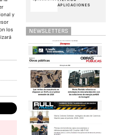
APLICACIONES
er
ional y
esor
on los
NEWSLETTERS
izará