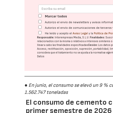
Marcar todos
Autorizo el envío de newsletters y avisos inform
Autorizo el envío de comunicaciones de terceros 
He leído y acepto el
Aviso Legal
y la
Política de Pr
Responsable:
Interempresas Media, S.L.U.
Finalidades:
Suscri
relacionados con la misma o relativos a intereses similares 
llevar a cabo las finalidades especificadas
Cesión:
Los datos p
Acceso, rectificación, oposición, supresión, portabilidad, l
considera que el tratamiento no se ajusta a la normativa vige
Datos
● En junio, el consumo se elevó un 9 % c
1.562.747 toneladas
El consumo de cemento cr
primer semestre de 2026