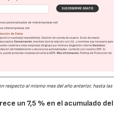
SUSCRIBIRME GRATIS
28/07/2026
30/07/2026
ativos personalizados de interempresas.net
vía interempresas.net
otección de Datos
pción a nuestra(s) newsletter(s). Gestión de cuenta de usuario. Envío de emails
o asociados.
Conservación:
mientras dure la relación con Ud., o mientras sea necesario para
ueden cederse a otras
empresas del grupo
por motivos de gestión interna.
Derechos:
imitación del tratatamiento y decisiones automatizadas:
contacte con nuestro DPD
. Si
nte, puede presentar reclamación ante la
AEPD
.
Más información:
Política de Protección de
on respecto al mismo mes del año anterior, hasta las
ece un 7,5 % en el acumulado del