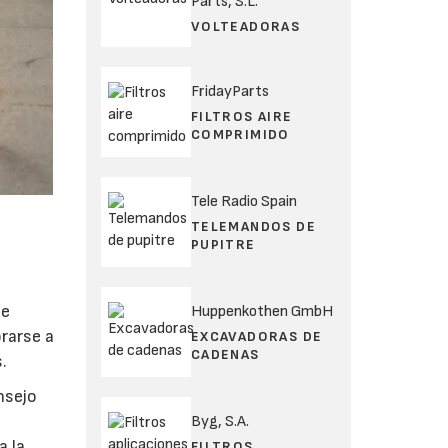
Parts, S.L.
VOLTEADORAS
FridayParts
FILTROS AIRE
COMPRIMIDO
Tele Radio Spain
TELEMANDOS DE
PUPITRE
de
Huppenkothen GmbH
orarse a
EXCAVADORAS DE
CADENAS
.
nsejo
Byg, S.A.
a la
FILTROS