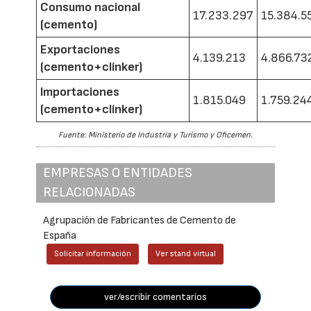
Consumo nacional
17.233.297
15.384.5
(cemento)
Exportaciones
4.139.213
4.866.73
(cemento+clínker)
Importaciones
1.815.049
1.759.24
(cemento+clínker)
Fuente: Ministerio de Industria y Turismo y Oficemen.
EMPRESAS O ENTIDADES
RELACIONADAS
Agrupación de Fabricantes de Cemento de
España
Solicitar información
Ver stand virtual
ver/escribir comentarios