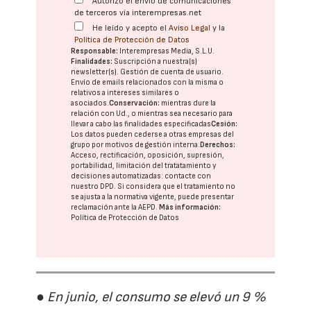
Autorizo el envío de comunicaciones
de terceros vía interempresas.net
He leído y acepto el
Aviso Legal
y la
Política de Protección de Datos
Responsable:
Interempresas Media, S.L.U.
Finalidades:
Suscripción a nuestra(s)
newsletter(s). Gestión de cuenta de usuario.
Envío de emails relacionados con la misma o
relativos a intereses similares o
asociados.
Conservación:
mientras dure la
relación con Ud., o mientras sea necesario para
llevar a cabo las finalidades especificadas
Cesión:
Los datos pueden cederse a otras
empresas del
grupo
por motivos de gestión interna.
Derechos:
Acceso, rectificación, oposición, supresión,
portabilidad, limitación del tratatamiento y
decisiones automatizadas:
contacte con
nuestro DPD
. Si considera que el tratamiento no
se ajusta a la normativa vigente, puede presentar
reclamación ante la
AEPD
.
Más información:
Política de Protección de Datos
● En junio, el consumo se elevó un 9 %