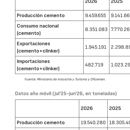
2026
2025
Producción cemento
9.459.655
9.141.6
Consumo nacional
8.351.083
7.770.2
(cemento)
Exportaciones
1.945.191
2.298.8
(cemento+clínker)
Importaciones
482.719
1.023.2
(cemento+clínker)
Fuente: Ministerio de Industria y Turismo y Oficemen.
Datos año móvil (jul'25-jun'26, en toneladas)
2026
2025
Producción cemento
19.540.280
18.305.4