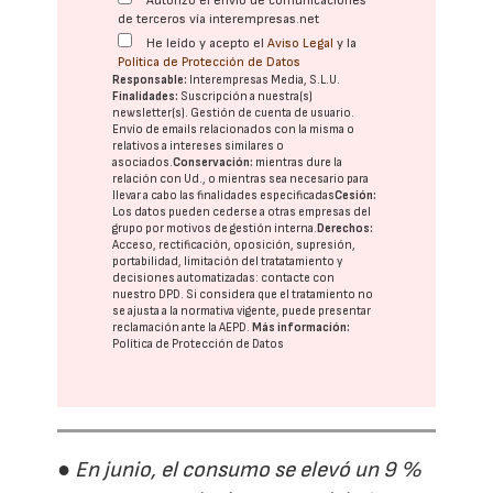
Autorizo el envío de comunicaciones
de terceros vía interempresas.net
He leído y acepto el
Aviso Legal
y la
Política de Protección de Datos
Responsable:
Interempresas Media, S.L.U.
Finalidades:
Suscripción a nuestra(s)
newsletter(s). Gestión de cuenta de usuario.
Envío de emails relacionados con la misma o
relativos a intereses similares o
asociados.
Conservación:
mientras dure la
relación con Ud., o mientras sea necesario para
llevar a cabo las finalidades especificadas
Cesión:
Los datos pueden cederse a otras
empresas del
grupo
por motivos de gestión interna.
Derechos:
Acceso, rectificación, oposición, supresión,
portabilidad, limitación del tratatamiento y
decisiones automatizadas:
contacte con
nuestro DPD
. Si considera que el tratamiento no
se ajusta a la normativa vigente, puede presentar
reclamación ante la
AEPD
.
Más información:
Política de Protección de Datos
● En junio, el consumo se elevó un 9 %