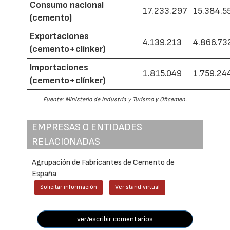
Consumo nacional
17.233.297
15.384.5
(cemento)
Exportaciones
4.139.213
4.866.73
(cemento+clínker)
Importaciones
1.815.049
1.759.24
(cemento+clínker)
Fuente: Ministerio de Industria y Turismo y Oficemen.
EMPRESAS O ENTIDADES
RELACIONADAS
Agrupación de Fabricantes de Cemento de
España
Solicitar información
Ver stand virtual
ver/escribir comentarios