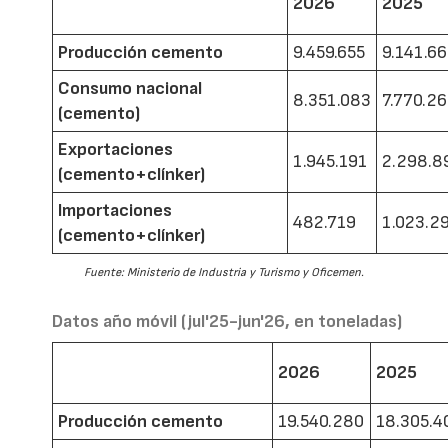
2026
2025
Producción cemento
9.459.655
9.141.6
Consumo nacional
8.351.083
7.770.2
(cemento)
Exportaciones
1.945.191
2.298.8
(cemento+clínker)
Importaciones
482.719
1.023.2
(cemento+clínker)
Fuente: Ministerio de Industria y Turismo y Oficemen.
Datos año móvil (jul'25-jun'26, en toneladas)
2026
2025
Producción cemento
19.540.280
18.305.4