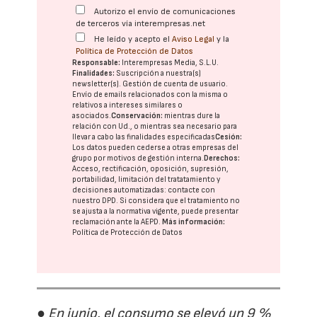
Autorizo el envío de comunicaciones
de terceros vía interempresas.net
He leído y acepto el
Aviso Legal
y la
Política de Protección de Datos
Responsable:
Interempresas Media, S.L.U.
Finalidades:
Suscripción a nuestra(s)
newsletter(s). Gestión de cuenta de usuario.
Envío de emails relacionados con la misma o
relativos a intereses similares o
asociados.
Conservación:
mientras dure la
relación con Ud., o mientras sea necesario para
llevar a cabo las finalidades especificadas
Cesión:
Los datos pueden cederse a otras
empresas del
grupo
por motivos de gestión interna.
Derechos:
Acceso, rectificación, oposición, supresión,
portabilidad, limitación del tratatamiento y
decisiones automatizadas:
contacte con
nuestro DPD
. Si considera que el tratamiento no
se ajusta a la normativa vigente, puede presentar
reclamación ante la
AEPD
.
Más información:
Política de Protección de Datos
● En junio, el consumo se elevó un 9 %