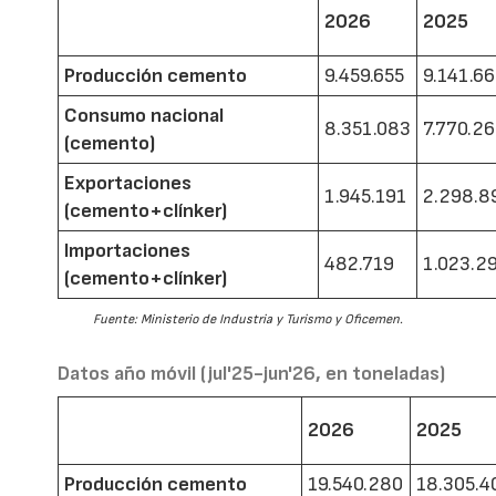
2026
2025
Producción cemento
9.459.655
9.141.6
Consumo nacional
8.351.083
7.770.2
(cemento)
Exportaciones
1.945.191
2.298.8
(cemento+clínker)
Importaciones
482.719
1.023.2
(cemento+clínker)
Fuente: Ministerio de Industria y Turismo y Oficemen.
Datos año móvil (jul'25-jun'26, en toneladas)
2026
2025
Producción cemento
19.540.280
18.305.4