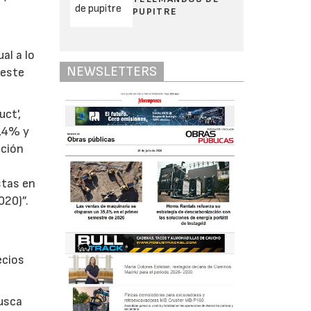
PUPITRE
al a lo
NEWSLETTERS
 este
ct',
2,4% y
cción
stas en
020)”.
ecios
busca