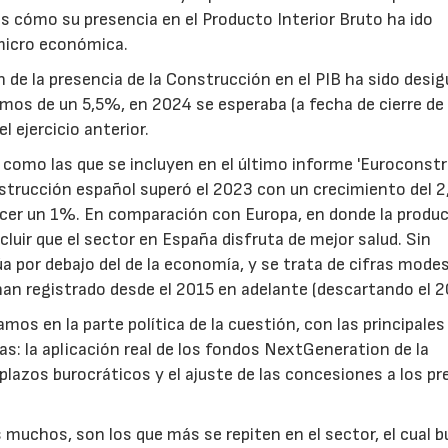
s cómo su presencia en el Producto Interior Bruto ha ido
 micro económica.
de la presencia de la Construcción en el PIB ha sido desigu
amos de un 5,5%, en 2024 se esperaba (a fecha de cierre de
 ejercicio anterior.
como las que se incluyen en el último informe 'Euroconstru
onstrucción español superó el 2023 con un crecimiento del 
ecer un 1%. En comparación con Europa, en donde la produ
luir que el sector en España disfruta de mejor salud. Sin
úa por debajo del de la economía, y se trata de cifras mode
han registrado desde el 2015 en adelante (descartando el 2
os en la parte política de la cuestión, con las principales
s: la aplicación real de los fondos NextGeneration de la
plazos burocráticos y el ajuste de las concesiones a los pr
 muchos, son los que más se repiten en el sector, el cual 