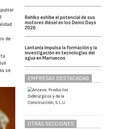
mpulsar
3
Rehlko exhibe el potencial de sus
motores diésel en los Demo Days
alidad
2026
os de
Lantania impulsa la formación y la
investigación en tecnologías del
lta
agua en Marruecos
vil
as se
EMPRESAS DESTACADAS
OTRAS SECCIONES