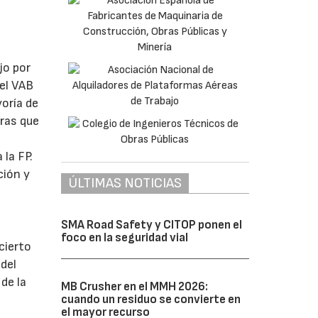
jo por
del VAB
yoría de
tras que
 la FP.
ción y
ÚLTIMAS NOTICIAS
SMA Road Safety y CITOP ponen el
foco en la seguridad vial
cierto
del
de la
MB Crusher en el MMH 2026:
cuando un residuo se convierte en
el mayor recurso