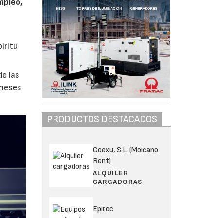
mpleo,
íritu
de las
 meses
PRODUCTOS DESTACADOS
Coexu, S.L. (Moicano
Rent)
ALQUILER
CARGADORAS
Epiroc