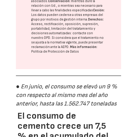
asociados.
Conservación:
mientras dure la
relación con Ud., o mientras sea necesario para
llevar a cabo las finalidades especificadas
Cesión:
Los datos pueden cederse a otras
empresas del
grupo
por motivos de gestión interna.
Derechos:
Acceso, rectificación, oposición, supresión,
portabilidad, limitación del tratatamiento y
decisiones automatizadas:
contacte con
nuestro DPD
. Si considera que el tratamiento no
se ajusta a la normativa vigente, puede presentar
reclamación ante la
AEPD
.
Más información:
Política de Protección de Datos
● En junio, el consumo se elevó un 9 %
con respecto al mismo mes del año
anterior, hasta las 1.562.747 toneladas
El consumo de
cemento crece un 7,5
% en el acumulado del