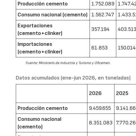
Producción cemento
1.752.089
1.747.4
Consumo nacional (cemento)
1.562.747
1.433.5
Exportaciones
357.194
403.51
(cemento+clínker)
Importaciones
61.853
150.014
(cemento+clínker)
Fuente: Ministerio de Industria y Turismo y Oficemen.
Datos acumulados (ene-jun 2026, en toneladas)
2026
2025
Producción cemento
9.459.655
9.141.6
Consumo nacional
8.351.083
7.770.2
(cemento)