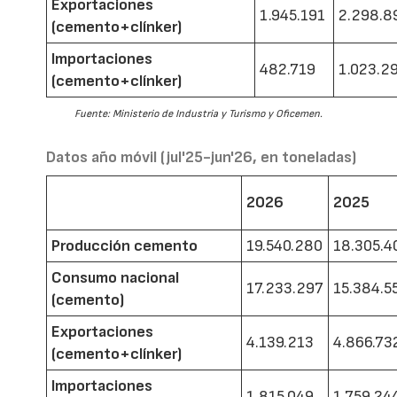
Exportaciones
1.945.191
2.298.8
(cemento+clínker)
Importaciones
482.719
1.023.2
(cemento+clínker)
Fuente: Ministerio de Industria y Turismo y Oficemen.
Datos año móvil (jul'25-jun'26, en toneladas)
2026
2025
Producción cemento
19.540.280
18.305.4
Consumo nacional
17.233.297
15.384.5
(cemento)
Exportaciones
4.139.213
4.866.73
(cemento+clínker)
Importaciones
1.815.049
1.759.24