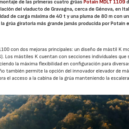
 montaje de las primeras cuatro grúas
Potain MDLT 1109
d
ación del viaducto de Gravagna, cerca de Génova, en Ital
dad de carga máxima de 40 t y una pluma de 80 m con u
 la grúa giratoria más grande jamás producida por Potain 
100 con dos mejoras principales: un diseño de mástil K mo
). Los mástiles K cuentan con secciones individuales que 
endo la máxima flexibilidad en configuración para diversa
eño también permite la opción del innovador elevador de má
ra el acceso a la cabina de la grúa manteniendo la escaler