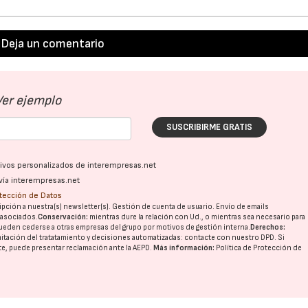
Deja un comentario
Ver ejemplo
SUSCRIBIRME GRATIS
ativos personalizados de interempresas.net
vía interempresas.net
otección de Datos
pción a nuestra(s) newsletter(s). Gestión de cuenta de usuario. Envío de emails
o asociados.
Conservación:
mientras dure la relación con Ud., o mientras sea necesario para
ueden cederse a otras
empresas del grupo
por motivos de gestión interna.
Derechos:
imitación del tratatamiento y decisiones automatizadas:
contacte con nuestro DPD
. Si
nte, puede presentar reclamación ante la
AEPD
.
Más información:
Política de Protección de