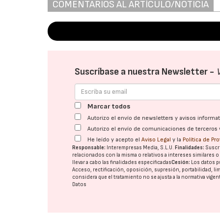
COMENTARIOS AL ARTÍCULO/NOTICIA
Suscríbase a nuestra Newsletter -
Marcar todos
Autorizo el envío de newsletters y avisos inform
Autorizo el envío de comunicaciones de terceros 
He leído y acepto el
Aviso Legal
y la
Política de Pr
Responsable:
Interempresas Media, S.L.U.
Finalidades:
Suscri
relacionados con la misma o relativos a intereses similares 
llevar a cabo las finalidades especificadas
Cesión:
Los datos p
Acceso, rectificación, oposición, supresión, portabilidad, l
considera que el tratamiento no se ajusta a la normativa vige
Datos