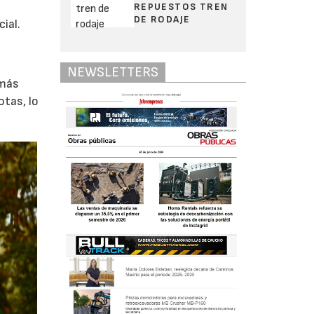
REPUESTOS TREN
DE RODAJE
ial.
NEWSLETTERS
 más
otas, lo