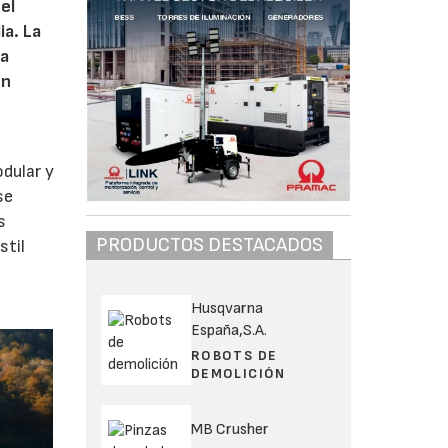
el
ia. La
na
en
dular y
se
s
PRODUCTOS DESTACADOS
stil
a
Husqvarna
España,S.A.
ROBOTS DE
DEMOLICIÓN
MB Crusher