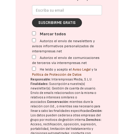
SUSCRIBIRME GRATIS
Marcar todos
Autorizo el envío de newsletters y
avisos informativos personalizados de
interempresas.net
Autorizo el envío de comunicaciones
de terceros vía interempresas.net
He leído y acepto el
Aviso Legal
y la
Política de Protección de Datos
Responsable:
Interempresas Media, S.L.U.
Finalidades:
Suscripción a nuestra(s)
newsletter(s). Gestión de cuenta de usuario.
Envío de emails relacionados con la misma o
relativos a intereses similares o
asociados.
Conservación:
mientras dure la
relación con Ud., o mientras sea necesario para
llevar a cabo las finalidades especificadas
Cesión:
Los datos pueden cederse a otras
empresas del
grupo
por motivos de gestión interna.
Derechos:
Acceso, rectificación, oposición, supresión,
portabilidad, limitación del tratatamiento y
decisiones automatizadas:
contacte con