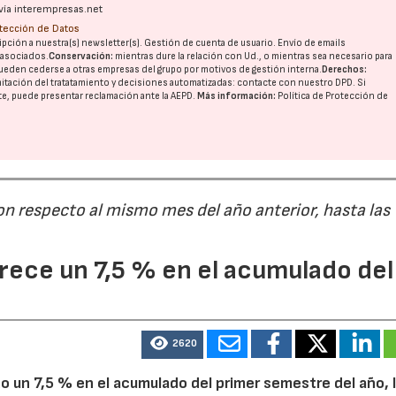
vía interempresas.net
otección de Datos
pción a nuestra(s) newsletter(s). Gestión de cuenta de usuario. Envío de emails
o asociados.
Conservación:
mientras dure la relación con Ud., o mientras sea necesario para
ueden cederse a otras
empresas del grupo
por motivos de gestión interna.
Derechos:
imitación del tratatamiento y decisiones automatizadas:
contacte con nuestro DPD
. Si
nte, puede presentar reclamación ante la
AEPD
.
Más información:
Política de Protección de
on respecto al mismo mes del año anterior, hasta las
ece un 7,5 % en el acumulado del
2620
 un 7,5 % en el acumulado del primer semestre del año, 