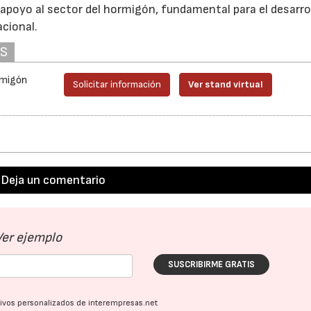
 apoyo al sector del hormigón, fundamental para el desarro
cional.
28/07/2026
30/07/2026
AS
rmigón
Solicitar información
Ver stand virtual
Deja un comentario
Ver ejemplo
SUSCRIBIRME GRATIS
ativos personalizados de interempresas.net