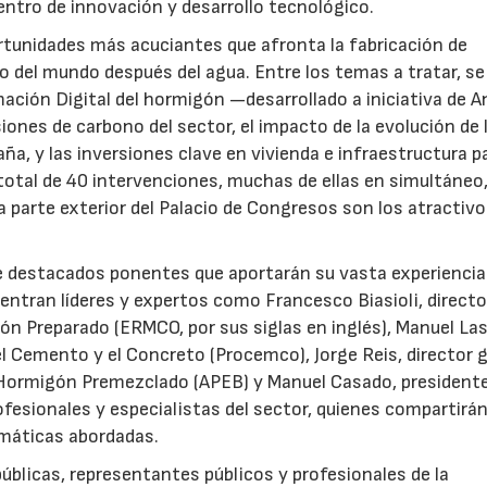
centro de innovación y desarrollo tecnológico.
rtunidades más acuciantes que afronta la fabricación de
del mundo después del agua. Entre los temas a tratar, se
mación Digital del hormigón —desarrollado a iniciativa de 
siones de carbono del sector, el impacto de la evolución de 
, y las inversiones clave en vivienda e infraestructura p
otal de 40 intervenciones, muchas de ellas en simultáneo
a parte exterior del Palacio de Congresos son los atractivo
e destacados ponentes que aportarán su vasta experiencia
entran líderes y expertos como Francesco Biasioli, directo
ón Preparado (ERMCO, por sus siglas en inglés), Manuel La
l Cemento y el Concreto (Procemco), Jorge Reis, director 
 Hormigón Premezclado (APEB) y Manuel Casado, president
esionales y especialistas del sector, quienes compartirá
máticas abordadas.
úblicas, representantes públicos y profesionales de la