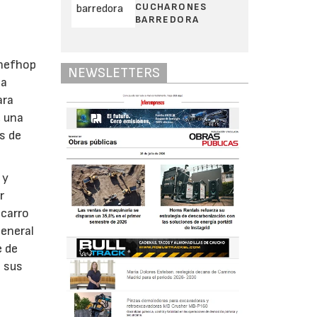
CUCHARONES
BARREDORA
Anefhop
NEWSLETTERS
la
ara
, una
s de
 y
r
scarro
general
e de
n sus