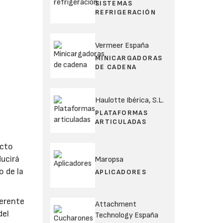
SISTEMAS
REFRIGERACIÓN
Vermeer España
MINICARGADORAS
DE CADENA
Haulotte Ibérica, S.L.
PLATAFORMAS
ARTICULADAS
acto
ducirá
Maropsa
 de la
APLICADORES
ferente
Attachment
del
Technology España