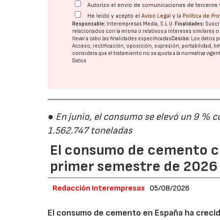
Autorizo el envío de comunicaciones de terceros 
He leído y acepto el
Aviso Legal
y la
Política de Pr
Responsable:
Interempresas Media, S.L.U.
Finalidades:
Suscri
relacionados con la misma o relativos a intereses similares 
llevar a cabo las finalidades especificadas
Cesión:
Los datos p
Acceso, rectificación, oposición, supresión, portabilidad, l
considera que el tratamiento no se ajusta a la normativa vige
Datos
● En junio, el consumo se elevó un 9 % c
1.562.747 toneladas
El consumo de cemento cr
primer semestre de 2026
Redacción Interempresas
05/08/2026
El consumo de cemento en España ha crecido