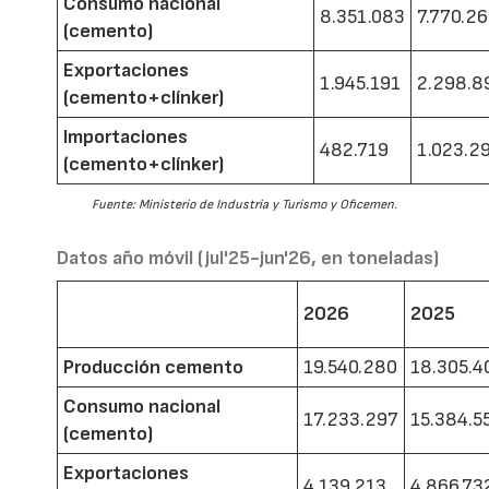
Consumo nacional
8.351.083
7.770.2
(cemento)
Exportaciones
1.945.191
2.298.8
(cemento+clínker)
Importaciones
482.719
1.023.2
(cemento+clínker)
Fuente: Ministerio de Industria y Turismo y Oficemen.
Datos año móvil (jul'25-jun'26, en toneladas)
2026
2025
Producción cemento
19.540.280
18.305.4
Consumo nacional
17.233.297
15.384.5
(cemento)
Exportaciones
4.139.213
4.866.73