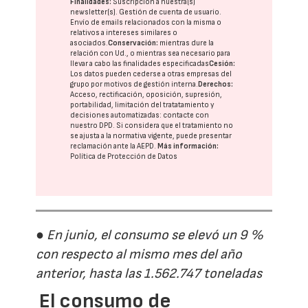
Finalidades:
Suscripción a nuestra(s)
newsletter(s). Gestión de cuenta de usuario.
Envío de emails relacionados con la misma o
relativos a intereses similares o
asociados.
Conservación:
mientras dure la
relación con Ud., o mientras sea necesario para
llevar a cabo las finalidades especificadas
Cesión:
Los datos pueden cederse a otras
empresas del
grupo
por motivos de gestión interna.
Derechos:
Acceso, rectificación, oposición, supresión,
portabilidad, limitación del tratatamiento y
decisiones automatizadas:
contacte con
nuestro DPD
. Si considera que el tratamiento no
se ajusta a la normativa vigente, puede presentar
reclamación ante la
AEPD
.
Más información:
Política de Protección de Datos
● En junio, el consumo se elevó un 9 %
con respecto al mismo mes del año
anterior, hasta las 1.562.747 toneladas
El consumo de