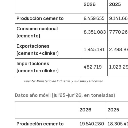
2026
2025
Producción cemento
9.459.655
9.141.6
Consumo nacional
8.351.083
7.770.2
(cemento)
Exportaciones
1.945.191
2.298.8
(cemento+clínker)
Importaciones
482.719
1.023.2
(cemento+clínker)
Fuente: Ministerio de Industria y Turismo y Oficemen.
Datos año móvil (jul'25-jun'26, en toneladas)
2026
2025
Producción cemento
19.540.280
18.305.4