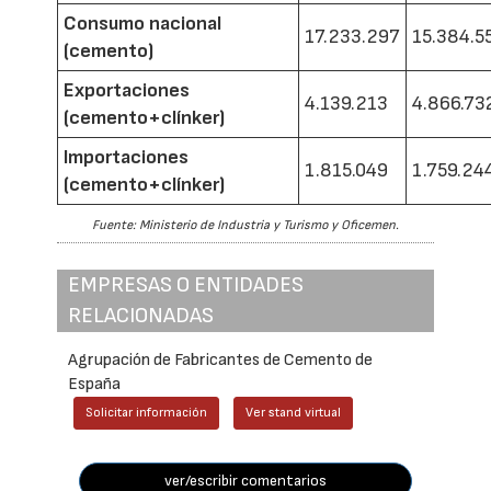
Consumo nacional
17.233.297
15.384.5
(cemento)
Exportaciones
4.139.213
4.866.73
(cemento+clínker)
Importaciones
1.815.049
1.759.24
(cemento+clínker)
Fuente: Ministerio de Industria y Turismo y Oficemen.
EMPRESAS O ENTIDADES
RELACIONADAS
Agrupación de Fabricantes de Cemento de
España
Solicitar información
Ver stand virtual
ver/escribir comentarios