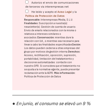
Autorizo el envío de comunicaciones
de terceros vía interempresas.net
He leído y acepto el
Aviso Legal
y la
Política de Protección de Datos
Responsable:
Interempresas Media, S.L.U.
Finalidades:
Suscripción a nuestra(s)
newsletter(s). Gestión de cuenta de usuario.
Envío de emails relacionados con la misma o
relativos a intereses similares o
asociados.
Conservación:
mientras dure la
relación con Ud., o mientras sea necesario para
llevar a cabo las finalidades especificadas
Cesión:
Los datos pueden cederse a otras
empresas del
grupo
por motivos de gestión interna.
Derechos:
Acceso, rectificación, oposición, supresión,
portabilidad, limitación del tratatamiento y
decisiones automatizadas:
contacte con
nuestro DPD
. Si considera que el tratamiento no
se ajusta a la normativa vigente, puede presentar
reclamación ante la
AEPD
.
Más información:
Política de Protección de Datos
● En junio, el consumo se elevó un 9 %