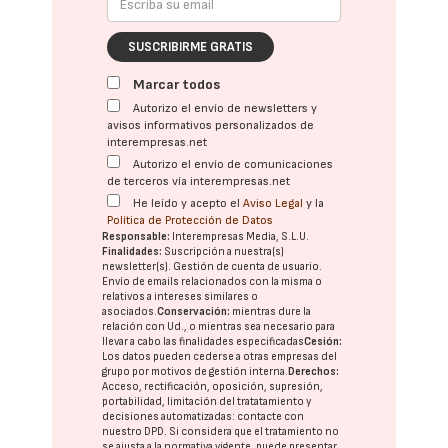
SUSCRIBIRME GRATIS
Marcar todos
Autorizo el envío de newsletters y
avisos informativos personalizados de
interempresas.net
Autorizo el envío de comunicaciones
de terceros vía interempresas.net
He leído y acepto el
Aviso Legal
y la
Política de Protección de Datos
Responsable:
Interempresas Media, S.L.U.
Finalidades:
Suscripción a nuestra(s)
newsletter(s). Gestión de cuenta de usuario.
Envío de emails relacionados con la misma o
relativos a intereses similares o
asociados.
Conservación:
mientras dure la
relación con Ud., o mientras sea necesario para
llevar a cabo las finalidades especificadas
Cesión:
Los datos pueden cederse a otras
empresas del
grupo
por motivos de gestión interna.
Derechos:
Acceso, rectificación, oposición, supresión,
portabilidad, limitación del tratatamiento y
decisiones automatizadas:
contacte con
nuestro DPD
. Si considera que el tratamiento no
se ajusta a la normativa vigente, puede presentar