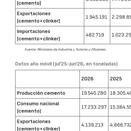
(cemento)
Exportaciones
1.945.191
2.298.8
(cemento+clínker)
Importaciones
482.719
1.023.2
(cemento+clínker)
Fuente: Ministerio de Industria y Turismo y Oficemen.
Datos año móvil (jul'25-jun'26, en toneladas)
2026
2025
Producción cemento
19.540.280
18.305.4
Consumo nacional
17.233.297
15.384.5
(cemento)
Exportaciones
4.139.213
4.866.73
(cemento+clínker)