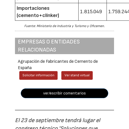
Importaciones
1.815.049
1.759.24
(cemento+clínker)
Fuente: Ministerio de Industria y Turismo y Oficemen.
EMPRESAS O ENTIDADES
RELACIONADAS
Agrupación de Fabricantes de Cemento de
España
Solicitar información
Ver stand virtual
ver/escribir comentarios
El 23 de septiembre tendrá lugar el
congreso técnico 'Soluciones que