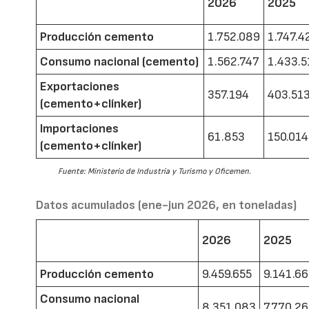
2026
2025
Producción cemento
1.752.089
1.747.4
Consumo nacional (cemento)
1.562.747
1.433.5
Exportaciones
357.194
403.51
(cemento+clínker)
Importaciones
61.853
150.014
(cemento+clínker)
Fuente: Ministerio de Industria y Turismo y Oficemen.
Datos acumulados (ene-jun 2026, en toneladas)
2026
2025
Producción cemento
9.459.655
9.141.6
Consumo nacional
8.351.083
7.770.2