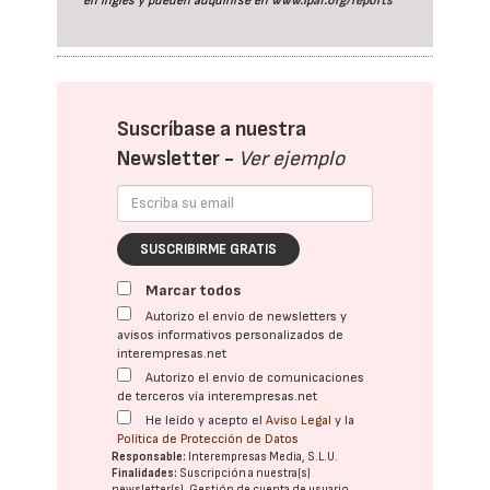
en inglés y pueden adquirirse en
www.ipaf.org/reports
Suscríbase a nuestra
Newsletter -
Ver ejemplo
SUSCRIBIRME GRATIS
Marcar todos
Autorizo el envío de newsletters y
avisos informativos personalizados de
interempresas.net
Autorizo el envío de comunicaciones
de terceros vía interempresas.net
He leído y acepto el
Aviso Legal
y la
Política de Protección de Datos
Responsable:
Interempresas Media, S.L.U.
Finalidades:
Suscripción a nuestra(s)
newsletter(s). Gestión de cuenta de usuario.