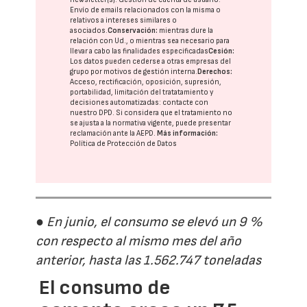
Envío de emails relacionados con la misma o
relativos a intereses similares o
asociados.
Conservación:
mientras dure la
relación con Ud., o mientras sea necesario para
llevar a cabo las finalidades especificadas
Cesión:
Los datos pueden cederse a otras
empresas del
grupo
por motivos de gestión interna.
Derechos:
Acceso, rectificación, oposición, supresión,
portabilidad, limitación del tratatamiento y
decisiones automatizadas:
contacte con
nuestro DPD
. Si considera que el tratamiento no
se ajusta a la normativa vigente, puede presentar
reclamación ante la
AEPD
.
Más información:
Política de Protección de Datos
● En junio, el consumo se elevó un 9 %
con respecto al mismo mes del año
anterior, hasta las 1.562.747 toneladas
El consumo de