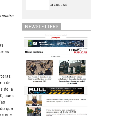
CIZALLAS
s cuatro
NEWSLETTERS
as
iones
eteras
una de
s de la
0, pues
ías
ndo que
cas que