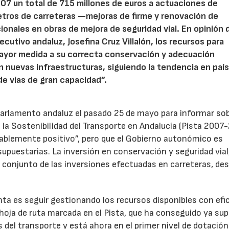
07 un total de 715 millones de euros a actuaciones de
etros de carreteras —mejoras de firme y renovación de
nales en obras de mejora de seguridad vial. En opinión d
ecutivo andaluz, Josefina Cruz Villalón, los recursos para
ayor medida a su correcta conservación y adecuación
 nuevas infraestructuras, siguiendo la tendencia en país
e vías de gran capacidad”.
 Parlamento andaluz el pasado 25 de mayo para informar sob
 la Sostenibilidad del Transporte en Andalucía (Pista 2007
nablemente positivo”, pero que el Gobierno autonómico es
supuestarias. La inversión en conservación y seguridad vial
l conjunto de las inversiones efectuadas en carreteras, des
nta es seguir gestionando los recursos disponibles con efi
hoja de ruta marcada en el Pista, que ha conseguido ya sup
s del transporte y está ahora en el primer nivel de dotación