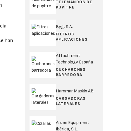
TELEMANDOS DE
an
PUPITRE
cia
Byg, S.A.
FILTROS
APLICACIONES
se han
y
Attachment
Technology España
CUCHARONES
BARREDORA
Hammar Maskin AB
CARGADORAS
LATERALES
Arden Equipment
Ibérica, S.L.