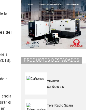
e la
es del
re el
PRODUCTOS DESTACADOS
-2013),
,
de el
Anzeve
CAÑONES
ciencia
erar el
Tele Radio Spain
 en