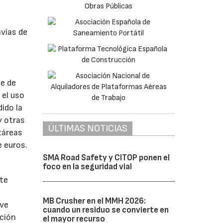
nvías de
te de
 el uso
ido la
y otras
ÚLTIMAS NOTICIAS
táreas
e euros.
SMA Road Safety y CITOP ponen el
foco en la seguridad vial
ete
MB Crusher en el MMH 2026:
eve
cuando un residuo se convierte en
ación
el mayor recurso