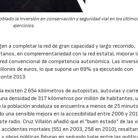
oblado la inversión en conservación y seguridad vial en los último
ejercicios.
gen a completar la red de gran capacidad y largo recorrido,
litanos, en complementariedad con la red estatal, mejorar l
la red convencional de competencia autonómica. Las invers
millones de euros, lo que supone un 69% ya ejecutado con
izonte 2013.
a existen 2.654 kilómetros de autopistas, autovías y carr
a una densidad de 317 kilómetros por millón de habitantes, 
e la población andaluza se encuentra a menos de 25 minuto
do una sensible mejora en la accesibilidad entre 2006 y 201
e radio. Cruz Villalón añadió que el “buen estado” de las v
s accidentes mortales (551 en 2003, 258 en 2010), resalta
s y obras públicas figuran en segundo lugar entre las políti