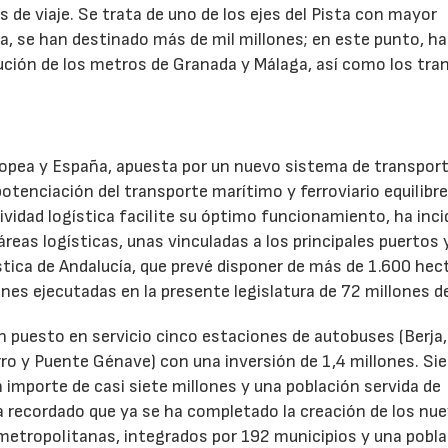
 de viaje. Se trata de uno de los ejes del Pista con mayor
ha, se han destinado más de mil millones; en este punto, ha
ecución de los metros de Granada y Málaga, así como los tra
Europea y España, apuesta por un nuevo sistema de transpor
otenciación del transporte marítimo y ferroviario equilibre
ividad logística facilite su óptimo funcionamiento, ha incid
áreas logísticas, unas vinculadas a los principales puertos 
ística de Andalucía, que prevé disponer de más de 1.600 hec
iones ejecutadas en la presente legislatura de 72 millones d
n puesto en servicio cinco estaciones de autobuses (Berja,
ro y Puente Génave) con una inversión de 1,4 millones. Si
importe de casi siete millones y una población servida de
a recordado que ya se ha completado la creación de los nu
metropolitanas, integrados por 192 municipios y una pobl