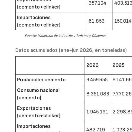
357.194
403.51
(cemento+clínker)
Importaciones
61.853
150.014
(cemento+clínker)
Fuente: Ministerio de Industria y Turismo y Oficemen.
Datos acumulados (ene-jun 2026, en toneladas)
2026
2025
Producción cemento
9.459.655
9.141.6
Consumo nacional
8.351.083
7.770.2
(cemento)
Exportaciones
1.945.191
2.298.8
(cemento+clínker)
Importaciones
482.719
1.023.2