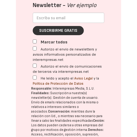
Newsletter -
Ver ejemplo
SUSCRIBIRME GRATIS
Marcar todos
Autorizo el envío de newsletters y
avisos informativos personalizados de
interempresas.net
Autorizo el envío de comunicaciones
de terceros vía interempresas.net
He leído y acepto el
Aviso Legal
y la
Política de Protección de Datos
Responsable:
Interempresas Media, S.L.U.
Finalidades:
Suscripción a nuestra(s)
newsletter(s). Gestión de cuenta de usuario.
Envío de emails relacionados con la misma o
relativos a intereses similares o
asociados.
Conservación:
mientras dure la
relación con Ud., o mientras sea necesario para
llevar a cabo las finalidades especificadas
Cesión:
Los datos pueden cederse a otras
empresas del
grupo
por motivos de gestión interna.
Derechos:
Acceso, rectificación, oposición, supresión,