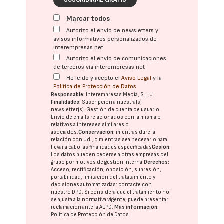
SUSCRIBIRME GRATIS
Marcar todos
Autorizo el envío de newsletters y
avisos informativos personalizados de
interempresas.net
Autorizo el envío de comunicaciones
de terceros vía interempresas.net
He leído y acepto el
Aviso Legal
y la
Política de Protección de Datos
Responsable:
Interempresas Media, S.L.U.
Finalidades:
Suscripción a nuestra(s)
newsletter(s). Gestión de cuenta de usuario.
Envío de emails relacionados con la misma o
relativos a intereses similares o
asociados.
Conservación:
mientras dure la
relación con Ud., o mientras sea necesario para
llevar a cabo las finalidades especificadas
Cesión:
Los datos pueden cederse a otras
empresas del
grupo
por motivos de gestión interna.
Derechos:
Acceso, rectificación, oposición, supresión,
portabilidad, limitación del tratatamiento y
decisiones automatizadas:
contacte con
nuestro DPD
. Si considera que el tratamiento no
se ajusta a la normativa vigente, puede presentar
reclamación ante la
AEPD
.
Más información:
Política de Protección de Datos