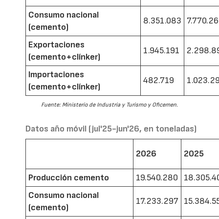
Consumo nacional
8.351.083
7.770.2
(cemento)
Exportaciones
1.945.191
2.298.8
(cemento+clínker)
Importaciones
482.719
1.023.2
(cemento+clínker)
Fuente: Ministerio de Industria y Turismo y Oficemen.
Datos año móvil (jul'25-jun'26, en toneladas)
2026
2025
Producción cemento
19.540.280
18.305.4
Consumo nacional
17.233.297
15.384.5
(cemento)