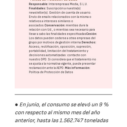
Responsable:
Interempresas Media, S.L.U.
Finalidades:
Suscripción a nuestra(s)
newsletter(s). Gestión de cuenta de usuario.
Envío de emails relacionados con la misma o
relativos a intereses similares o
asociados.
Conservación:
mientras dure la
relación con Ud., o mientras sea necesario para
llevar a cabo las finalidades especificadas
Cesión:
Los datos pueden cederse a otras
empresas del
grupo
por motivos de gestión interna.
Derechos:
Acceso, rectificación, oposición, supresión,
portabilidad, limitación del tratatamiento y
decisiones automatizadas:
contacte con
nuestro DPD
. Si considera que el tratamiento no
se ajusta a la normativa vigente, puede presentar
reclamación ante la
AEPD
.
Más información:
Política de Protección de Datos
● En junio, el consumo se elevó un 9 %
con respecto al mismo mes del año
anterior, hasta las 1.562.747 toneladas