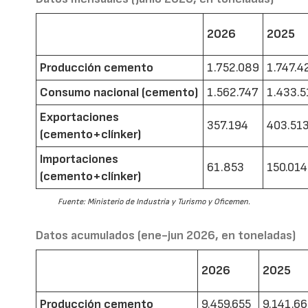
2026
2025
Producción cemento
1.752.089
1.747.4
Consumo nacional (cemento)
1.562.747
1.433.5
Exportaciones
357.194
403.51
(cemento+clínker)
Importaciones
61.853
150.014
(cemento+clínker)
Fuente: Ministerio de Industria y Turismo y Oficemen.
Datos acumulados (ene-jun 2026, en toneladas)
2026
2025
Producción cemento
9.459.655
9.141.6