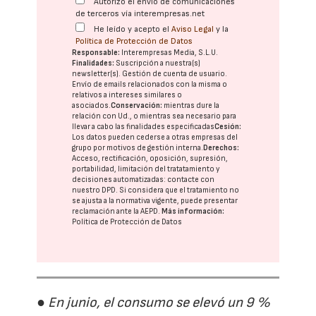
Autorizo el envío de comunicaciones
de terceros vía interempresas.net
He leído y acepto el
Aviso Legal
y la
Política de Protección de Datos
Responsable:
Interempresas Media, S.L.U.
Finalidades:
Suscripción a nuestra(s)
newsletter(s). Gestión de cuenta de usuario.
Envío de emails relacionados con la misma o
relativos a intereses similares o
asociados.
Conservación:
mientras dure la
relación con Ud., o mientras sea necesario para
llevar a cabo las finalidades especificadas
Cesión:
Los datos pueden cederse a otras
empresas del
grupo
por motivos de gestión interna.
Derechos:
Acceso, rectificación, oposición, supresión,
portabilidad, limitación del tratatamiento y
decisiones automatizadas:
contacte con
nuestro DPD
. Si considera que el tratamiento no
se ajusta a la normativa vigente, puede presentar
reclamación ante la
AEPD
.
Más información:
Política de Protección de Datos
● En junio, el consumo se elevó un 9 %