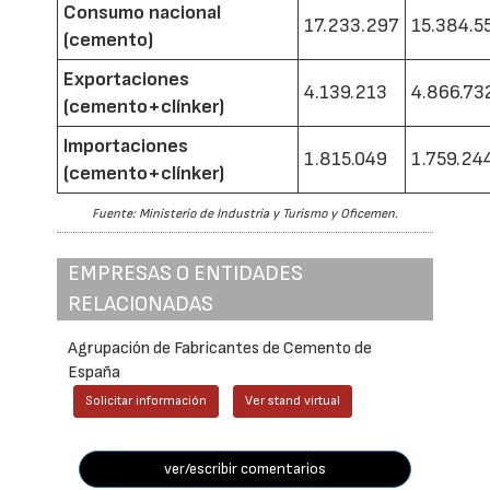
Consumo nacional
17.233.297
15.384.5
(cemento)
Exportaciones
4.139.213
4.866.73
(cemento+clínker)
Importaciones
1.815.049
1.759.24
(cemento+clínker)
Fuente: Ministerio de Industria y Turismo y Oficemen.
EMPRESAS O ENTIDADES
RELACIONADAS
Agrupación de Fabricantes de Cemento de
España
Solicitar información
Ver stand virtual
ver/escribir comentarios