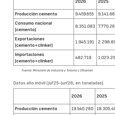
2026
2025
Producción cemento
9.459.655
9.141.6
Consumo nacional
8.351.083
7.770.2
(cemento)
Exportaciones
1.945.191
2.298.8
(cemento+clínker)
Importaciones
482.719
1.023.2
(cemento+clínker)
Fuente: Ministerio de Industria y Turismo y Oficemen.
Datos año móvil (jul'25-jun'26, en toneladas)
2026
2025
Producción cemento
19.540.280
18.305.4