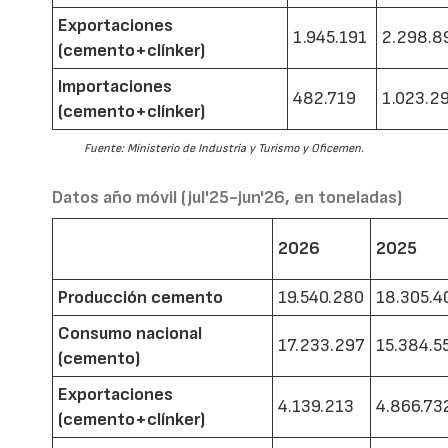
Exportaciones
1.945.191
2.298.8
(cemento+clínker)
Importaciones
482.719
1.023.2
(cemento+clínker)
Fuente: Ministerio de Industria y Turismo y Oficemen.
Datos año móvil (jul'25-jun'26, en toneladas)
2026
2025
Producción cemento
19.540.280
18.305.4
Consumo nacional
17.233.297
15.384.5
(cemento)
Exportaciones
4.139.213
4.866.73
(cemento+clínker)