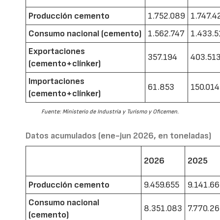
Producción cemento
1.752.089
1.747.4
Consumo nacional (cemento)
1.562.747
1.433.5
Exportaciones
357.194
403.51
(cemento+clínker)
Importaciones
61.853
150.014
(cemento+clínker)
Fuente: Ministerio de Industria y Turismo y Oficemen.
Datos acumulados (ene-jun 2026, en toneladas)
2026
2025
Producción cemento
9.459.655
9.141.6
Consumo nacional
8.351.083
7.770.2
(cemento)