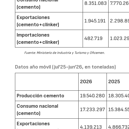
8.351.083
7.770.2
(cemento)
Exportaciones
1.945.191
2.298.8
(cemento+clínker)
Importaciones
482.719
1.023.2
(cemento+clínker)
Fuente: Ministerio de Industria y Turismo y Oficemen.
Datos año móvil (jul'25-jun'26, en toneladas)
2026
2025
Producción cemento
19.540.280
18.305.4
Consumo nacional
17.233.297
15.384.5
(cemento)
Exportaciones
4.139.213
4.866.73