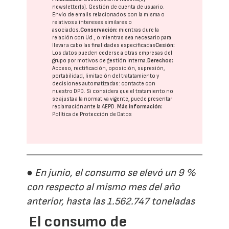
newsletter(s). Gestión de cuenta de usuario.
Envío de emails relacionados con la misma o
relativos a intereses similares o
asociados.
Conservación:
mientras dure la
relación con Ud., o mientras sea necesario para
llevar a cabo las finalidades especificadas
Cesión:
Los datos pueden cederse a otras
empresas del
grupo
por motivos de gestión interna.
Derechos:
Acceso, rectificación, oposición, supresión,
portabilidad, limitación del tratatamiento y
decisiones automatizadas:
contacte con
nuestro DPD
. Si considera que el tratamiento no
se ajusta a la normativa vigente, puede presentar
reclamación ante la
AEPD
.
Más información:
Política de Protección de Datos
● En junio, el consumo se elevó un 9 %
con respecto al mismo mes del año
anterior, hasta las 1.562.747 toneladas
El consumo de