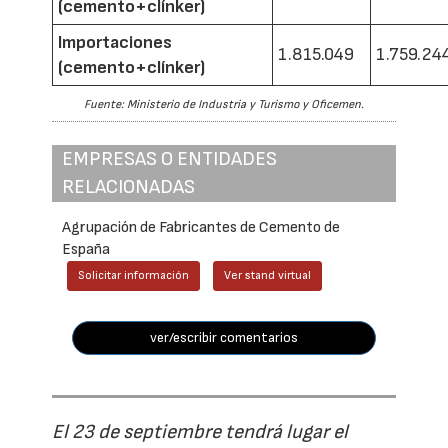
(cemento+clínker)
Importaciones
1.815.049
1.759.24
(cemento+clínker)
Fuente: Ministerio de Industria y Turismo y Oficemen.
EMPRESAS O ENTIDADES
RELACIONADAS
Agrupación de Fabricantes de Cemento de
España
Solicitar información
Ver stand virtual
ver/escribir comentarios
El 23 de septiembre tendrá lugar el