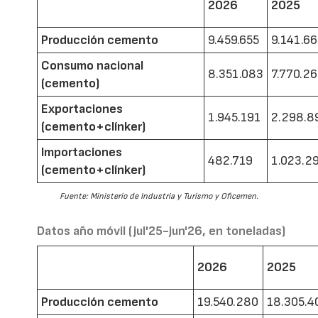
2026
2025
Producción cemento
9.459.655
9.141.6
Consumo nacional
8.351.083
7.770.2
(cemento)
Exportaciones
1.945.191
2.298.8
(cemento+clínker)
Importaciones
482.719
1.023.2
(cemento+clínker)
Fuente: Ministerio de Industria y Turismo y Oficemen.
Datos año móvil (jul'25-jun'26, en toneladas)
2026
2025
Producción cemento
19.540.280
18.305.4