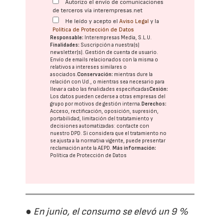
Autorizo el envío de comunicaciones
de terceros vía interempresas.net
He leído y acepto el
Aviso Legal
y la
Política de Protección de Datos
Responsable:
Interempresas Media, S.L.U.
Finalidades:
Suscripción a nuestra(s)
newsletter(s). Gestión de cuenta de usuario.
Envío de emails relacionados con la misma o
relativos a intereses similares o
asociados.
Conservación:
mientras dure la
relación con Ud., o mientras sea necesario para
llevar a cabo las finalidades especificadas
Cesión:
Los datos pueden cederse a otras
empresas del
grupo
por motivos de gestión interna.
Derechos:
Acceso, rectificación, oposición, supresión,
portabilidad, limitación del tratatamiento y
decisiones automatizadas:
contacte con
nuestro DPD
. Si considera que el tratamiento no
se ajusta a la normativa vigente, puede presentar
reclamación ante la
AEPD
.
Más información:
Política de Protección de Datos
● En junio, el consumo se elevó un 9 %