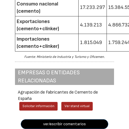
Consumo nacional
17.233.297
15.384.5
(cemento)
Exportaciones
4.139.213
4.866.73
(cemento+clínker)
Importaciones
1.815.049
1.759.24
(cemento+clínker)
Fuente: Ministerio de Industria y Turismo y Oficemen.
EMPRESAS O ENTIDADES
RELACIONADAS
Agrupación de Fabricantes de Cemento de
España
Solicitar información
Ver stand virtual
ver/escribir comentarios