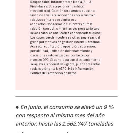
Responsable:
Interempresas Media, S.L.U.
Finalidades:
Suscripción a nuestra(s)
newsletter(s). Gestión de cuenta de usuario.
Envío de emails relacionados con la misma o
relativos a intereses similares o
asociados.
Conservación:
mientras dure la
relación con Ud., o mientras sea necesario para
llevar a cabo las finalidades especificadas
Cesión:
Los datos pueden cederse a otras
empresas del
grupo
por motivos de gestión interna.
Derechos:
Acceso, rectificación, oposición, supresión,
portabilidad, limitación del tratatamiento y
decisiones automatizadas:
contacte con
nuestro DPD
. Si considera que el tratamiento no
se ajusta a la normativa vigente, puede presentar
reclamación ante la
AEPD
.
Más información:
Política de Protección de Datos
● En junio, el consumo se elevó un 9 %
con respecto al mismo mes del año
anterior, hasta las 1.562.747 toneladas