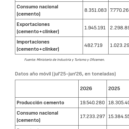
Consumo nacional
8.351.083
7.770.2
(cemento)
Exportaciones
1.945.191
2.298.8
(cemento+clínker)
Importaciones
482.719
1.023.2
(cemento+clínker)
Fuente: Ministerio de Industria y Turismo y Oficemen.
Datos año móvil (jul'25-jun'26, en toneladas)
2026
2025
Producción cemento
19.540.280
18.305.4
Consumo nacional
17.233.297
15.384.5
(cemento)