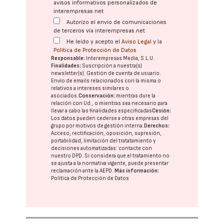
avisos informativos personalizados de
interempresas.net
Autorizo el envío de comunicaciones
de terceros vía interempresas.net
He leído y acepto el
Aviso Legal
y la
Política de Protección de Datos
Responsable:
Interempresas Media, S.L.U.
Finalidades:
Suscripción a nuestra(s)
newsletter(s). Gestión de cuenta de usuario.
Envío de emails relacionados con la misma o
relativos a intereses similares o
asociados.
Conservación:
mientras dure la
relación con Ud., o mientras sea necesario para
llevar a cabo las finalidades especificadas
Cesión:
Los datos pueden cederse a otras
empresas del
grupo
por motivos de gestión interna.
Derechos:
Acceso, rectificación, oposición, supresión,
portabilidad, limitación del tratatamiento y
decisiones automatizadas:
contacte con
nuestro DPD
. Si considera que el tratamiento no
se ajusta a la normativa vigente, puede presentar
reclamación ante la
AEPD
.
Más información:
Política de Protección de Datos