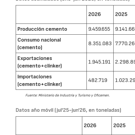
2026
2025
Producción cemento
9.459.655
9.141.6
Consumo nacional
8.351.083
7.770.2
(cemento)
Exportaciones
1.945.191
2.298.8
(cemento+clínker)
Importaciones
482.719
1.023.2
(cemento+clínker)
Fuente: Ministerio de Industria y Turismo y Oficemen.
Datos año móvil (jul'25-jun'26, en toneladas)
2026
2025