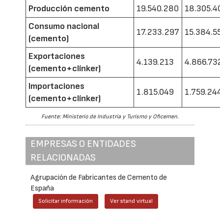
Producción cemento
19.540.280
18.305.4
Consumo nacional
17.233.297
15.384.5
(cemento)
Exportaciones
4.139.213
4.866.73
(cemento+clínker)
Importaciones
1.815.049
1.759.24
(cemento+clínker)
Fuente: Ministerio de Industria y Turismo y Oficemen.
EMPRESAS O ENTIDADES
RELACIONADAS
Agrupación de Fabricantes de Cemento de
España
Solicitar información
Ver stand virtual