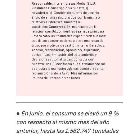
Responsable:
Interempresas Media, S.L.U.
Finalidades:
Suscripción a nuestra(s)
newsletter(s). Gestión de cuenta de usuario.
Envío de emails relacionados con la misma o
relativos a intereses similares o
asociados.
Conservación:
mientras dure la
relación con Ud., o mientras sea necesario para
llevar a cabo las finalidades especificadas
Cesión:
Los datos pueden cederse a otras
empresas del
grupo
por motivos de gestión interna.
Derechos:
Acceso, rectificación, oposición, supresión,
portabilidad, limitación del tratatamiento y
decisiones automatizadas:
contacte con
nuestro DPD
. Si considera que el tratamiento no
se ajusta a la normativa vigente, puede presentar
reclamación ante la
AEPD
.
Más información:
Política de Protección de Datos
● En junio, el consumo se elevó un 9 %
con respecto al mismo mes del año
anterior, hasta las 1.562.747 toneladas