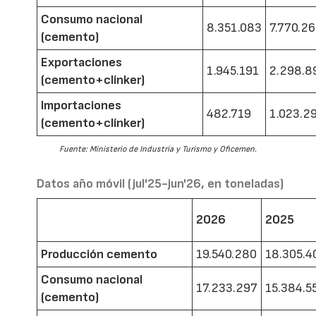
Consumo nacional
8.351.083
7.770.2
(cemento)
Exportaciones
1.945.191
2.298.8
(cemento+clínker)
Importaciones
482.719
1.023.2
(cemento+clínker)
Fuente: Ministerio de Industria y Turismo y Oficemen.
Datos año móvil (jul'25-jun'26, en toneladas)
2026
2025
Producción cemento
19.540.280
18.305.4
Consumo nacional
17.233.297
15.384.5
(cemento)