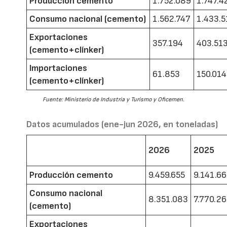
Producción cemento
1.752.089
1.747.4
Consumo nacional (cemento)
1.562.747
1.433.5
Exportaciones
357.194
403.51
(cemento+clínker)
Importaciones
61.853
150.014
(cemento+clínker)
Fuente: Ministerio de Industria y Turismo y Oficemen.
Datos acumulados (ene-jun 2026, en toneladas)
2026
2025
Producción cemento
9.459.655
9.141.6
Consumo nacional
8.351.083
7.770.2
(cemento)
Exportaciones