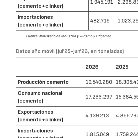
1.945.191
2.298.8
(cemento+clínker)
Importaciones
482.719
1.023.2
(cemento+clínker)
Fuente: Ministerio de Industria y Turismo y Oficemen.
Datos año móvil (jul'25-jun'26, en toneladas)
2026
2025
Producción cemento
19.540.280
18.305.4
Consumo nacional
17.233.297
15.384.5
(cemento)
Exportaciones
4.139.213
4.866.73
(cemento+clínker)
Importaciones
1.815.049
1.759.24