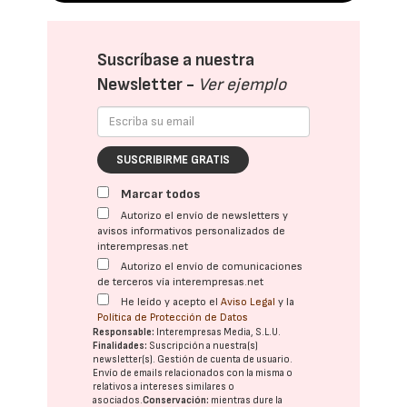
Suscríbase a nuestra
Newsletter -
Ver ejemplo
SUSCRIBIRME GRATIS
Marcar todos
Autorizo el envío de newsletters y
avisos informativos personalizados de
interempresas.net
Autorizo el envío de comunicaciones
de terceros vía interempresas.net
He leído y acepto el
Aviso Legal
y la
Política de Protección de Datos
Responsable:
Interempresas Media, S.L.U.
Finalidades:
Suscripción a nuestra(s)
newsletter(s). Gestión de cuenta de usuario.
Envío de emails relacionados con la misma o
relativos a intereses similares o
asociados.
Conservación:
mientras dure la