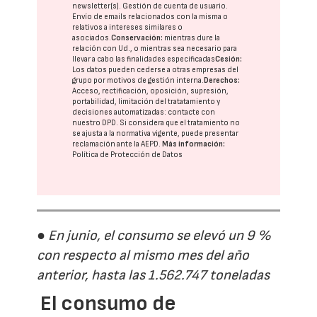
newsletter(s). Gestión de cuenta de usuario.
Envío de emails relacionados con la misma o
relativos a intereses similares o
asociados.
Conservación:
mientras dure la
relación con Ud., o mientras sea necesario para
llevar a cabo las finalidades especificadas
Cesión:
Los datos pueden cederse a otras
empresas del
grupo
por motivos de gestión interna.
Derechos:
Acceso, rectificación, oposición, supresión,
portabilidad, limitación del tratatamiento y
decisiones automatizadas:
contacte con
nuestro DPD
. Si considera que el tratamiento no
se ajusta a la normativa vigente, puede presentar
reclamación ante la
AEPD
.
Más información:
Política de Protección de Datos
● En junio, el consumo se elevó un 9 %
con respecto al mismo mes del año
anterior, hasta las 1.562.747 toneladas
El consumo de