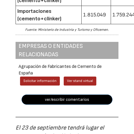
(cemento+clínker)
Importaciones
1.815.049
1.759.24
(cemento+clínker)
Fuente: Ministerio de Industria y Turismo y Oficemen.
EMPRESAS O ENTIDADES
RELACIONADAS
Agrupación de Fabricantes de Cemento de
España
Solicitar información
Ver stand virtual
ver/escribir comentarios
El 23 de septiembre tendrá lugar el