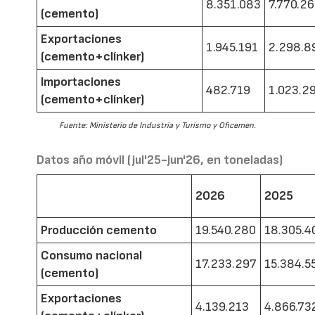
8.351.083
7.770.2
(cemento)
Exportaciones
1.945.191
2.298.8
(cemento+clínker)
Importaciones
482.719
1.023.2
(cemento+clínker)
Fuente: Ministerio de Industria y Turismo y Oficemen.
Datos año móvil (jul'25-jun'26, en toneladas)
2026
2025
Producción cemento
19.540.280
18.305.4
Consumo nacional
17.233.297
15.384.5
(cemento)
Exportaciones
4.139.213
4.866.73