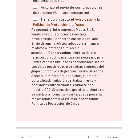
interempresas.net
Autorizo el envío de comunicaciones
de terceros vía interempresas.net
He leído y acepto el
Aviso Legal
y la
Política de Protección de Datos
Responsable:
Interempresas Media, S.L.U.
Finalidades:
Suscripción a nuestra(s)
newsletter(s). Gestión de cuenta de usuario.
Envío de emails relacionados con la misma o
relativos a intereses similares o
asociados.
Conservación:
mientras dure la
relación con Ud., o mientras sea necesario para
llevar a cabo las finalidades especificadas
Cesión:
Los datos pueden cederse a otras
empresas del
grupo
por motivos de gestión interna.
Derechos:
Acceso, rectificación, oposición, supresión,
portabilidad, limitación del tratatamiento y
decisiones automatizadas:
contacte con
nuestro DPD
. Si considera que el tratamiento no
se ajusta a la normativa vigente, puede presentar
reclamación ante la
AEPD
.
Más información:
Política de Protección de Datos