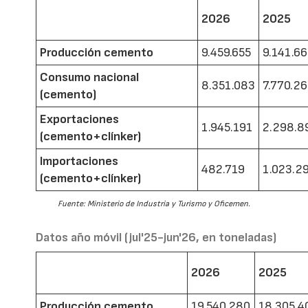
2026
2025
Producción cemento
9.459.655
9.141.6
Consumo nacional
8.351.083
7.770.2
(cemento)
Exportaciones
1.945.191
2.298.8
(cemento+clínker)
Importaciones
482.719
1.023.2
(cemento+clínker)
Fuente: Ministerio de Industria y Turismo y Oficemen.
Datos año móvil (jul'25-jun'26, en toneladas)
2026
2025
Producción cemento
19.540.280
18.305.4