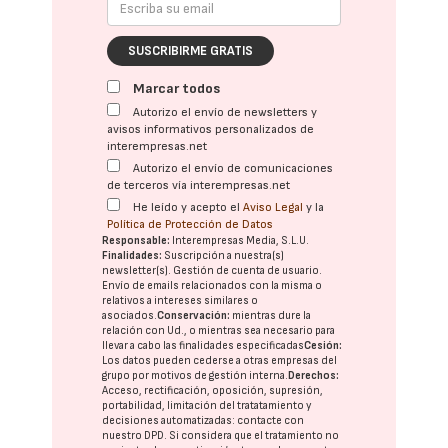
SUSCRIBIRME GRATIS
Marcar todos
Autorizo el envío de newsletters y
avisos informativos personalizados de
interempresas.net
Autorizo el envío de comunicaciones
de terceros vía interempresas.net
He leído y acepto el
Aviso Legal
y la
Política de Protección de Datos
Responsable:
Interempresas Media, S.L.U.
Finalidades:
Suscripción a nuestra(s)
newsletter(s). Gestión de cuenta de usuario.
Envío de emails relacionados con la misma o
relativos a intereses similares o
asociados.
Conservación:
mientras dure la
relación con Ud., o mientras sea necesario para
llevar a cabo las finalidades especificadas
Cesión:
Los datos pueden cederse a otras
empresas del
grupo
por motivos de gestión interna.
Derechos:
Acceso, rectificación, oposición, supresión,
portabilidad, limitación del tratatamiento y
decisiones automatizadas:
contacte con
nuestro DPD
. Si considera que el tratamiento no