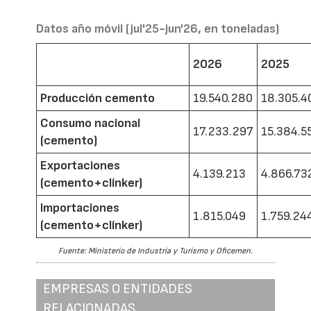
Datos año móvil (jul'25-jun'26, en toneladas)
2026
2025
Producción cemento
19.540.280
18.305.4
Consumo nacional
17.233.297
15.384.5
(cemento)
Exportaciones
4.139.213
4.866.73
(cemento+clínker)
Importaciones
1.815.049
1.759.24
(cemento+clínker)
Fuente: Ministerio de Industria y Turismo y Oficemen.
EMPRESAS O ENTIDADES
RELACIONADAS