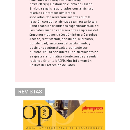
newsletter(s). Gestión de cuenta de usuario.
Envío de emails relacionados con la misma o
relativos a intereses similares o
asociados.
Conservación:
mientras dure la
relación con Ud., o mientras sea necesario para
llevar a cabo las finalidades especificadas
Cesión:
Los datos pueden cederse a otras
empresas del
grupo
por motivos de gestión interna.
Derechos:
Acceso, rectificación, oposición, supresión,
portabilidad, limitación del tratatamiento y
decisiones automatizadas:
contacte con
nuestro DPD
. Si considera que el tratamiento no
se ajusta a la normativa vigente, puede presentar
reclamación ante la
AEPD
.
Más información:
Política de Protección de Datos
REVISTAS