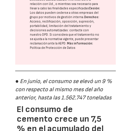
relación con Ud., o mientras sea necesario para
llevar a cabo las finalidades especificadas
Cesión:
Los datos pueden cederse a otras
empresas del
grupo
por motivos de gestión interna.
Derechos:
Acceso, rectificación, oposición, supresión,
portabilidad, limitación del tratatamiento y
decisiones automatizadas:
contacte con
nuestro DPD
. Si considera que el tratamiento no
se ajusta a la normativa vigente, puede presentar
reclamación ante la
AEPD
.
Más información:
Política de Protección de Datos
● En junio, el consumo se elevó un 9 %
con respecto al mismo mes del año
anterior, hasta las 1.562.747 toneladas
El consumo de
cemento crece un 7,5
% en el acumulado del