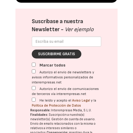
Suscríbase a nuestra
Newsletter -
Ver ejemplo
SUSCRIBIRME GRATIS
Marcar todos
Autorizo el envío de newsletters y
avisos informativos personalizados de
interempresas.net
Autorizo el envío de comunicaciones
de terceros vía interempresas.net
He leído y acepto el
Aviso Legal
y la
Política de Protección de Datos
Responsable:
Interempresas Media, S.L.U.
Finalidades:
Suscripción a nuestra(s)
newsletter(s). Gestión de cuenta de usuario.
Envío de emails relacionados con la misma o
relativos a intereses similares o
asociados.
Conservación:
mientras dure la