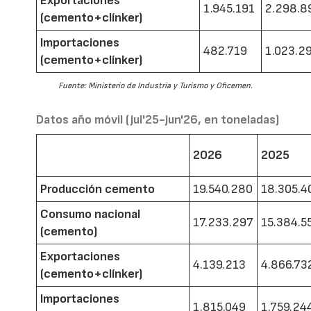
Exportaciones
1.945.191
2.298.8
(cemento+clínker)
Importaciones
482.719
1.023.2
(cemento+clínker)
Fuente: Ministerio de Industria y Turismo y Oficemen.
Datos año móvil (jul'25-jun'26, en toneladas)
2026
2025
Producción cemento
19.540.280
18.305.4
Consumo nacional
17.233.297
15.384.5
(cemento)
Exportaciones
4.139.213
4.866.73
(cemento+clínker)
Importaciones
1.815.049
1.759.24