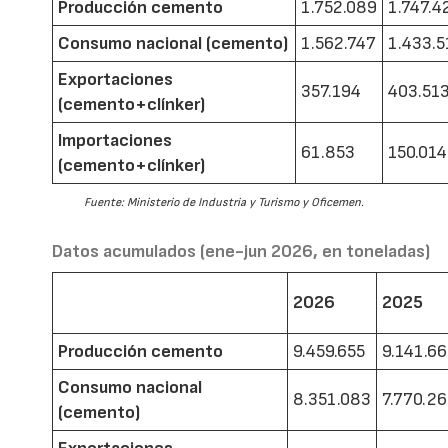
Producción cemento
1.752.089
1.747.4
Consumo nacional (cemento)
1.562.747
1.433.5
Exportaciones
357.194
403.51
(cemento+clínker)
Importaciones
61.853
150.014
(cemento+clínker)
Fuente: Ministerio de Industria y Turismo y Oficemen.
Datos acumulados (ene-jun 2026, en toneladas)
2026
2025
Producción cemento
9.459.655
9.141.6
Consumo nacional
8.351.083
7.770.2
(cemento)