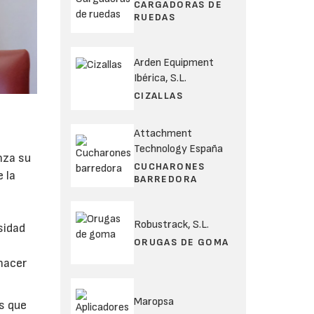
CARGADORAS DE
RUEDAS
Arden Equipment
Ibérica, S.L.
CIZALLAS
Attachment
Technology España
nza su
CUCHARONES
 la
BARREDORA
e
Robustrack, S.L.
sidad
ORUGAS DE GOMA
hacer
Maropsa
s que