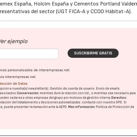
Cemex España, Holcim España y Cementos Portland Valderr
presentativas del sector (UGT FICA-A y CCOO Hábitat-A).
Ver ejemplo
SUSCRIBIRME GRATIS
ativos personalizados de interempresas.net
vía interempresas.net
otección de Datos
pción a nuestra(s) newsletter(s). Gestión de cuenta de usuario. Envío de emails
o asociados.
Conservación:
mientras dure la relación con Ud., o mientras sea necesario para
ueden cederse a otras
empresas del grupo
por motivos de gestión interna.
Derechos:
imitación del tratatamiento y decisiones automatizadas:
contacte con nuestro DPD
. Si
nte, puede presentar reclamación ante la
AEPD
.
Más información:
Política de Protección de