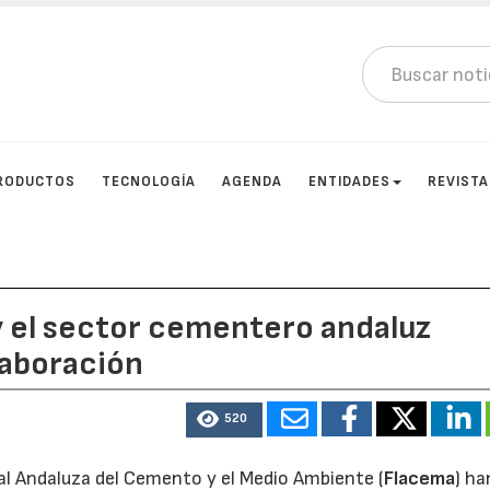
RODUCTOS
TECNOLOGÍA
AGENDA
ENTIDADES
REVIST
 y el sector cementero andaluz
laboración
520
ral Andaluza del Cemento y el Medio Ambiente (
Flacema
) ha