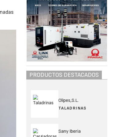
,
rnadas
PRODUCTOS DESTACADOS
Olipes,S.L.
TALADRINAS
Sany Iberia