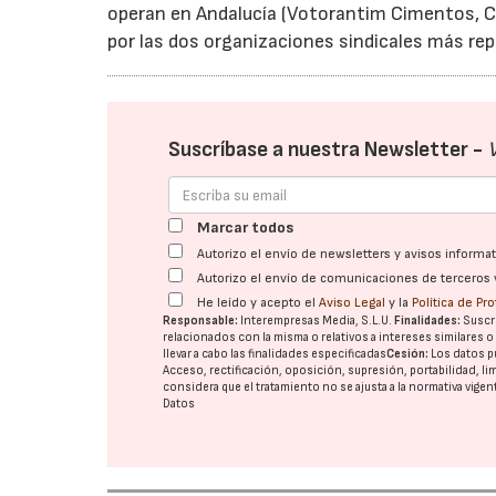
operan en Andalucía (Votorantim Cimentos, 
por las dos organizaciones sindicales más re
Suscríbase a nuestra Newsletter -
Marcar todos
Autorizo el envío de newsletters y avisos inform
Autorizo el envío de comunicaciones de terceros 
He leído y acepto el
Aviso Legal
y la
Política de Pr
Responsable:
Interempresas Media, S.L.U.
Finalidades:
Suscri
relacionados con la misma o relativos a intereses similares 
llevar a cabo las finalidades especificadas
Cesión:
Los datos p
Acceso, rectificación, oposición, supresión, portabilidad, l
considera que el tratamiento no se ajusta a la normativa vige
Datos