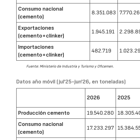
Consumo nacional
8.351.083
7.770.2
(cemento)
Exportaciones
1.945.191
2.298.8
(cemento+clínker)
Importaciones
482.719
1.023.2
(cemento+clínker)
Fuente: Ministerio de Industria y Turismo y Oficemen.
Datos año móvil (jul'25-jun'26, en toneladas)
2026
2025
Producción cemento
19.540.280
18.305.4
Consumo nacional
17.233.297
15.384.5
(cemento)