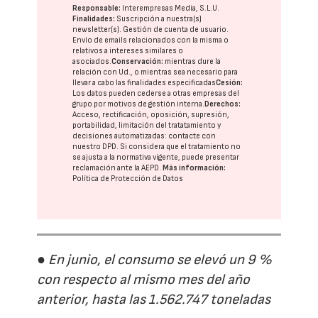
Responsable:
Interempresas Media, S.L.U.
Finalidades:
Suscripción a nuestra(s)
newsletter(s). Gestión de cuenta de usuario.
Envío de emails relacionados con la misma o
relativos a intereses similares o
asociados.
Conservación:
mientras dure la
relación con Ud., o mientras sea necesario para
llevar a cabo las finalidades especificadas
Cesión:
Los datos pueden cederse a otras
empresas del
grupo
por motivos de gestión interna.
Derechos:
Acceso, rectificación, oposición, supresión,
portabilidad, limitación del tratatamiento y
decisiones automatizadas:
contacte con
nuestro DPD
. Si considera que el tratamiento no
se ajusta a la normativa vigente, puede presentar
reclamación ante la
AEPD
.
Más información:
Política de Protección de Datos
● En junio, el consumo se elevó un 9 %
con respecto al mismo mes del año
anterior, hasta las 1.562.747 toneladas