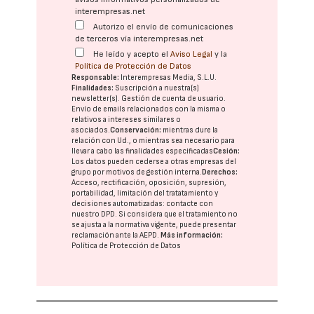
interempresas.net
Autorizo el envío de comunicaciones
de terceros vía interempresas.net
He leído y acepto el
Aviso Legal
y la
Política de Protección de Datos
Responsable:
Interempresas Media, S.L.U.
Finalidades:
Suscripción a nuestra(s)
newsletter(s). Gestión de cuenta de usuario.
Envío de emails relacionados con la misma o
relativos a intereses similares o
asociados.
Conservación:
mientras dure la
relación con Ud., o mientras sea necesario para
llevar a cabo las finalidades especificadas
Cesión:
Los datos pueden cederse a otras
empresas del
grupo
por motivos de gestión interna.
Derechos:
Acceso, rectificación, oposición, supresión,
portabilidad, limitación del tratatamiento y
decisiones automatizadas:
contacte con
nuestro DPD
. Si considera que el tratamiento no
se ajusta a la normativa vigente, puede presentar
reclamación ante la
AEPD
.
Más información:
Política de Protección de Datos