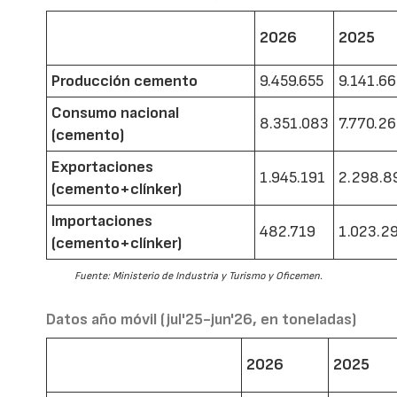
2026
2025
Producción cemento
9.459.655
9.141.6
Consumo nacional
8.351.083
7.770.2
(cemento)
Exportaciones
1.945.191
2.298.8
(cemento+clínker)
Importaciones
482.719
1.023.2
(cemento+clínker)
Fuente: Ministerio de Industria y Turismo y Oficemen.
Datos año móvil (jul'25-jun'26, en toneladas)
2026
2025