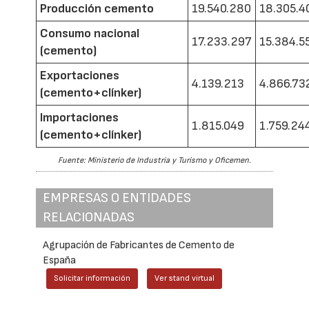
Producción cemento
19.540.280
18.305.4
Consumo nacional
17.233.297
15.384.5
(cemento)
Exportaciones
4.139.213
4.866.73
(cemento+clínker)
Importaciones
1.815.049
1.759.24
(cemento+clínker)
Fuente: Ministerio de Industria y Turismo y Oficemen.
EMPRESAS O ENTIDADES
RELACIONADAS
Agrupación de Fabricantes de Cemento de
España
Solicitar información
Ver stand virtual