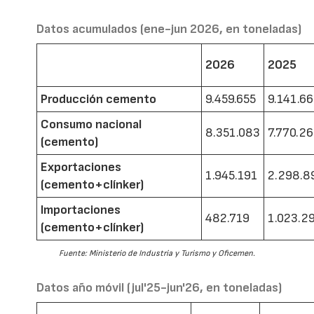
Datos acumulados (ene-jun 2026, en toneladas)
2026
2025
Producción cemento
9.459.655
9.141.6
Consumo nacional
8.351.083
7.770.2
(cemento)
Exportaciones
1.945.191
2.298.8
(cemento+clínker)
Importaciones
482.719
1.023.2
(cemento+clínker)
Fuente: Ministerio de Industria y Turismo y Oficemen.
Datos año móvil (jul'25-jun'26, en toneladas)