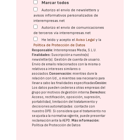
Marcar todos
Autorizo el envío de newsletters y
avisos informativos personalizados de
interempresas.net
Autorizo el envío de comunicaciones
de terceros vía interempresas.net
He leído y acepto el
Aviso Legal
y la
Política de Protección de Datos
Responsable:
Interempresas Media, S.L.U.
Finalidades:
Suscripción a nuestra(s)
newsletter(s). Gestión de cuenta de usuario.
Envío de emails relacionados con la misma o
relativos a intereses similares o
asociados.
Conservación:
mientras dure la
relación con Ud., o mientras sea necesario para
llevar a cabo las finalidades especificadas
Cesión:
Los datos pueden cederse a otras
empresas del
grupo
por motivos de gestión interna.
Derechos:
Acceso, rectificación, oposición, supresión,
portabilidad, limitación del tratatamiento y
decisiones automatizadas:
contacte con
nuestro DPD
. Si considera que el tratamiento no
se ajusta a la normativa vigente, puede presentar
reclamación ante la
AEPD
.
Más información:
Política de Protección de Datos