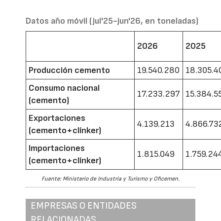
Datos año móvil (jul'25-jun'26, en toneladas)
2026
2025
Producción cemento
19.540.280
18.305.4
Consumo nacional
17.233.297
15.384.5
(cemento)
Exportaciones
4.139.213
4.866.73
(cemento+clínker)
Importaciones
1.815.049
1.759.24
(cemento+clínker)
Fuente: Ministerio de Industria y Turismo y Oficemen.
EMPRESAS O ENTIDADES
RELACIONADAS