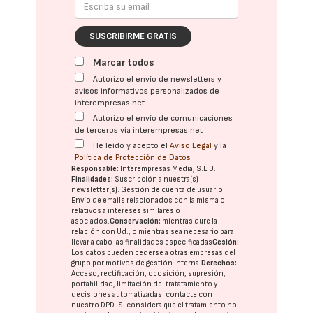
SUSCRIBIRME GRATIS
Marcar todos
Autorizo el envío de newsletters y
avisos informativos personalizados de
interempresas.net
Autorizo el envío de comunicaciones
de terceros vía interempresas.net
He leído y acepto el
Aviso Legal
y la
Política de Protección de Datos
Responsable:
Interempresas Media, S.L.U.
Finalidades:
Suscripción a nuestra(s)
newsletter(s). Gestión de cuenta de usuario.
Envío de emails relacionados con la misma o
relativos a intereses similares o
asociados.
Conservación:
mientras dure la
relación con Ud., o mientras sea necesario para
llevar a cabo las finalidades especificadas
Cesión:
Los datos pueden cederse a otras
empresas del
grupo
por motivos de gestión interna.
Derechos:
Acceso, rectificación, oposición, supresión,
portabilidad, limitación del tratatamiento y
decisiones automatizadas:
contacte con
nuestro DPD
. Si considera que el tratamiento no