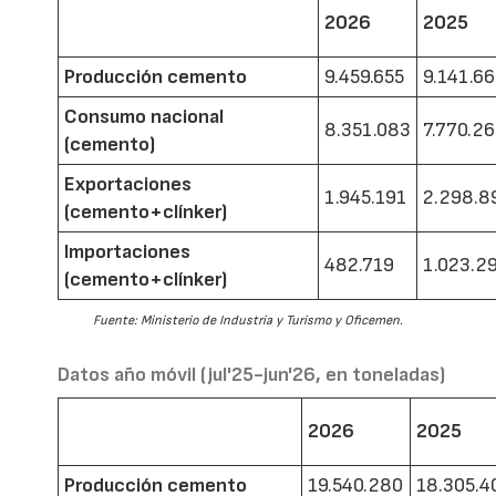
2026
2025
Producción cemento
9.459.655
9.141.6
Consumo nacional
8.351.083
7.770.2
(cemento)
Exportaciones
1.945.191
2.298.8
(cemento+clínker)
Importaciones
482.719
1.023.2
(cemento+clínker)
Fuente: Ministerio de Industria y Turismo y Oficemen.
Datos año móvil (jul'25-jun'26, en toneladas)
2026
2025
Producción cemento
19.540.280
18.305.4