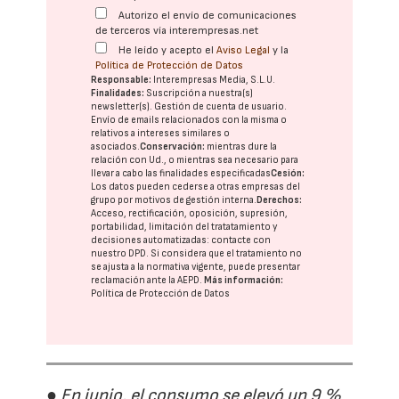
Autorizo el envío de comunicaciones
de terceros vía interempresas.net
He leído y acepto el
Aviso Legal
y la
Política de Protección de Datos
Responsable:
Interempresas Media, S.L.U.
Finalidades:
Suscripción a nuestra(s)
newsletter(s). Gestión de cuenta de usuario.
Envío de emails relacionados con la misma o
relativos a intereses similares o
asociados.
Conservación:
mientras dure la
relación con Ud., o mientras sea necesario para
llevar a cabo las finalidades especificadas
Cesión:
Los datos pueden cederse a otras
empresas del
grupo
por motivos de gestión interna.
Derechos:
Acceso, rectificación, oposición, supresión,
portabilidad, limitación del tratatamiento y
decisiones automatizadas:
contacte con
nuestro DPD
. Si considera que el tratamiento no
se ajusta a la normativa vigente, puede presentar
reclamación ante la
AEPD
.
Más información:
Política de Protección de Datos
● En junio, el consumo se elevó un 9 %