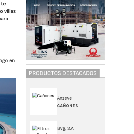
nte
 villas
para
lago en
PRODUCTOS DESTACADOS
Anzeve
CAÑONES
Byg, S.A.