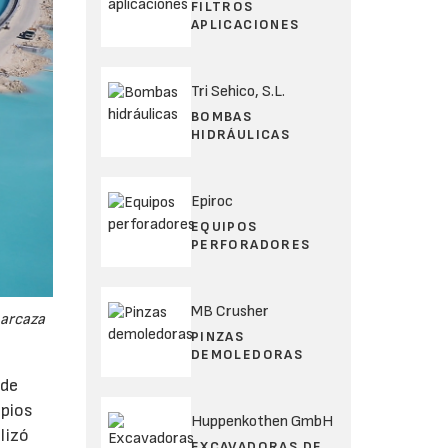
FILTROS
APLICACIONES
Tri Sehico, S.L.
BOMBAS
HIDRÁULICAS
Epiroc
EQUIPOS
PERFORADORES
MB Crusher
barcaza
PINZAS
DEMOLEDORAS
 de
opios
Huppenkothen GmbH
lizó
EXCAVADORAS DE