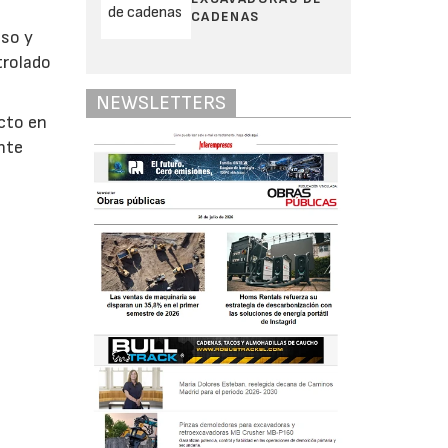
CADENAS
nso y
trolado
NEWSLETTERS
ecto en
ente