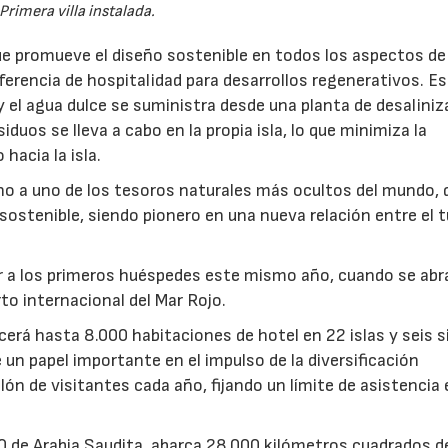
Primera villa instalada.
ue promueve el diseño sostenible en todos los aspectos de
ferencia de hospitalidad para desarrollos regenerativos. E
y el agua dulce se suministra desde una planta de desaliniz
siduos se lleva a cabo en la propia isla, lo que minimiza la
hacia la isla.
orno a uno de los tesoros naturales más ocultos del mundo, 
sostenible, siendo pionero en una nueva relación entre el 
r a los primeros huéspedes este mismo año, cuando se abr
to internacional del Mar Rojo.
erá hasta 8.000 habitaciones de hotel en 22 islas y seis s
un papel importante en el impulso de la diversificación
lón de visitantes cada año, fijando un límite de asistencia 
30 de Arabia Saudita, abarca 28.000 kilómetros cuadrados de