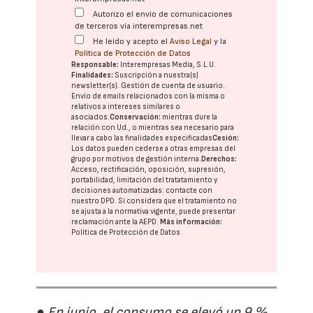
Autorizo el envío de comunicaciones
de terceros vía interempresas.net
He leído y acepto el
Aviso Legal
y la
Política de Protección de Datos
Responsable:
Interempresas Media, S.L.U.
Finalidades:
Suscripción a nuestra(s)
newsletter(s). Gestión de cuenta de usuario.
Envío de emails relacionados con la misma o
relativos a intereses similares o
asociados.
Conservación:
mientras dure la
relación con Ud., o mientras sea necesario para
llevar a cabo las finalidades especificadas
Cesión:
Los datos pueden cederse a otras
empresas del
grupo
por motivos de gestión interna.
Derechos:
Acceso, rectificación, oposición, supresión,
portabilidad, limitación del tratatamiento y
decisiones automatizadas:
contacte con
nuestro DPD
. Si considera que el tratamiento no
se ajusta a la normativa vigente, puede presentar
reclamación ante la
AEPD
.
Más información:
Política de Protección de Datos
● En junio, el consumo se elevó un 9 %