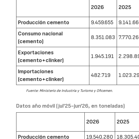
2026
2025
Producción cemento
9.459.655
9.141.6
Consumo nacional
8.351.083
7.770.2
(cemento)
Exportaciones
1.945.191
2.298.8
(cemento+clínker)
Importaciones
482.719
1.023.2
(cemento+clínker)
Fuente: Ministerio de Industria y Turismo y Oficemen.
Datos año móvil (jul'25-jun'26, en toneladas)
2026
2025
Producción cemento
19.540.280
18.305.4