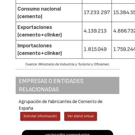
Consumo nacional
17.233.297
15.384.5
(cemento)
Exportaciones
4.139.213
4.866.73
(cemento+clínker)
Importaciones
1.815.049
1.759.24
(cemento+clínker)
Fuente: Ministerio de Industria y Turismo y Oficemen.
EMPRESAS O ENTIDADES
RELACIONADAS
Agrupación de Fabricantes de Cemento de
España
Solicitar información
Ver stand virtual
ver/escribir comentarios