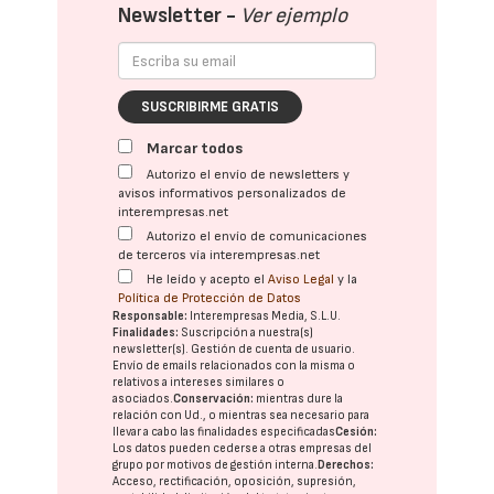
Newsletter -
Ver ejemplo
SUSCRIBIRME GRATIS
Marcar todos
Autorizo el envío de newsletters y
avisos informativos personalizados de
interempresas.net
Autorizo el envío de comunicaciones
de terceros vía interempresas.net
He leído y acepto el
Aviso Legal
y la
Política de Protección de Datos
Responsable:
Interempresas Media, S.L.U.
Finalidades:
Suscripción a nuestra(s)
newsletter(s). Gestión de cuenta de usuario.
Envío de emails relacionados con la misma o
relativos a intereses similares o
asociados.
Conservación:
mientras dure la
relación con Ud., o mientras sea necesario para
llevar a cabo las finalidades especificadas
Cesión:
Los datos pueden cederse a otras
empresas del
grupo
por motivos de gestión interna.
Derechos:
Acceso, rectificación, oposición, supresión,