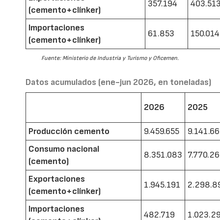
357.194
403.51
(cemento+clínker)
Importaciones
61.853
150.014
(cemento+clínker)
Fuente: Ministerio de Industria y Turismo y Oficemen.
Datos acumulados (ene-jun 2026, en toneladas)
2026
2025
Producción cemento
9.459.655
9.141.6
Consumo nacional
8.351.083
7.770.2
(cemento)
Exportaciones
1.945.191
2.298.8
(cemento+clínker)
Importaciones
482.719
1.023.2