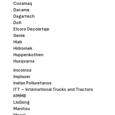
Cozamaq
Dacame
Dagartech
Dofi
Elcoro Decoletaje
Genie
Hiab
Hidromek
Huppenkothen
Husqvarna
Imcoinsa
Implaser
Inelas Poliuretanos
ITT – International Trucks and Tractors
KMMB
LiuGong
Manitou