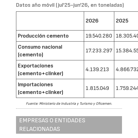
Datos año móvil (jul'25-jun'26, en toneladas)
2026
2025
Producción cemento
19.540.280
18.305.4
Consumo nacional
17.233.297
15.384.5
(cemento)
Exportaciones
4.139.213
4.866.73
(cemento+clínker)
Importaciones
1.815.049
1.759.24
(cemento+clínker)
Fuente: Ministerio de Industria y Turismo y Oficemen.
EMPRESAS O ENTIDADES
RELACIONADAS