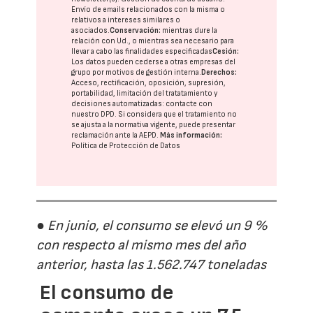
Envío de emails relacionados con la misma o
relativos a intereses similares o
asociados.
Conservación:
mientras dure la
relación con Ud., o mientras sea necesario para
llevar a cabo las finalidades especificadas
Cesión:
Los datos pueden cederse a otras
empresas del
grupo
por motivos de gestión interna.
Derechos:
Acceso, rectificación, oposición, supresión,
portabilidad, limitación del tratatamiento y
decisiones automatizadas:
contacte con
nuestro DPD
. Si considera que el tratamiento no
se ajusta a la normativa vigente, puede presentar
reclamación ante la
AEPD
.
Más información:
Política de Protección de Datos
● En junio, el consumo se elevó un 9 %
con respecto al mismo mes del año
anterior, hasta las 1.562.747 toneladas
El consumo de