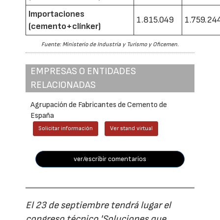
Importaciones
1.815.049
1.759.24
(cemento+clínker)
Fuente: Ministerio de Industria y Turismo y Oficemen.
EMPRESAS O ENTIDADES
RELACIONADAS
Agrupación de Fabricantes de Cemento de
España
Solicitar información
Ver stand virtual
ver/escribir comentarios
El 23 de septiembre tendrá lugar el
congreso técnico 'Soluciones que