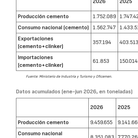
2026
2025
Producción cemento
1.752.089
1.747.4
Consumo nacional (cemento)
1.562.747
1.433.5
Exportaciones
357.194
403.51
(cemento+clínker)
Importaciones
61.853
150.014
(cemento+clínker)
Fuente: Ministerio de Industria y Turismo y Oficemen.
Datos acumulados (ene-jun 2026, en toneladas)
2026
2025
Producción cemento
9.459.655
9.141.6
Consumo nacional
8.351.083
7.770.2