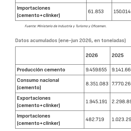
Importaciones
61.853
150.014
(cemento+clínker)
Fuente: Ministerio de Industria y Turismo y Oficemen.
Datos acumulados (ene-jun 2026, en toneladas)
2026
2025
Producción cemento
9.459.655
9.141.6
Consumo nacional
8.351.083
7.770.2
(cemento)
Exportaciones
1.945.191
2.298.8
(cemento+clínker)
Importaciones
482.719
1.023.2
(cemento+clínker)