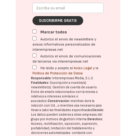
SUSCRIBIRME GRATIS
Marcar todos
Autorizo el envío de newsletters y
avisos informativos personalizados de
interempresas.net
Autorizo el envío de comunicaciones
de terceros vía interempresas.net
He leído y acepto el
Aviso Legal
y la
Política de Protección de Datos
Responsable:
Interempresas Media, S.L.U.
Finalidades:
Suscripción a nuestra(s)
newsletter(s). Gestión de cuenta de usuario.
Envío de emails relacionados con la misma o
relativos a intereses similares o
asociados.
Conservación:
mientras dure la
relación con Ud., o mientras sea necesario para
llevar a cabo las finalidades especificadas
Cesión:
Los datos pueden cederse a otras
empresas del
grupo
por motivos de gestión interna.
Derechos:
Acceso, rectificación, oposición, supresión,
portabilidad, limitación del tratatamiento y
decisiones automatizadas:
contacte con