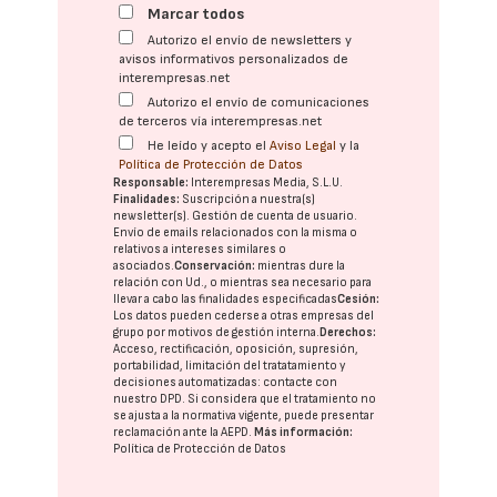
Marcar todos
Autorizo el envío de newsletters y
avisos informativos personalizados de
interempresas.net
Autorizo el envío de comunicaciones
de terceros vía interempresas.net
He leído y acepto el
Aviso Legal
y la
Política de Protección de Datos
Responsable:
Interempresas Media, S.L.U.
Finalidades:
Suscripción a nuestra(s)
newsletter(s). Gestión de cuenta de usuario.
Envío de emails relacionados con la misma o
relativos a intereses similares o
asociados.
Conservación:
mientras dure la
relación con Ud., o mientras sea necesario para
llevar a cabo las finalidades especificadas
Cesión:
Los datos pueden cederse a otras
empresas del
grupo
por motivos de gestión interna.
Derechos:
Acceso, rectificación, oposición, supresión,
portabilidad, limitación del tratatamiento y
decisiones automatizadas:
contacte con
nuestro DPD
. Si considera que el tratamiento no
se ajusta a la normativa vigente, puede presentar
reclamación ante la
AEPD
.
Más información:
Política de Protección de Datos