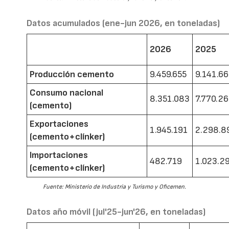
Datos acumulados (ene-jun 2026, en toneladas)
2026
2025
Producción cemento
9.459.655
9.141.6
Consumo nacional
8.351.083
7.770.2
(cemento)
Exportaciones
1.945.191
2.298.8
(cemento+clínker)
Importaciones
482.719
1.023.2
(cemento+clínker)
Fuente: Ministerio de Industria y Turismo y Oficemen.
Datos año móvil (jul'25-jun'26, en toneladas)