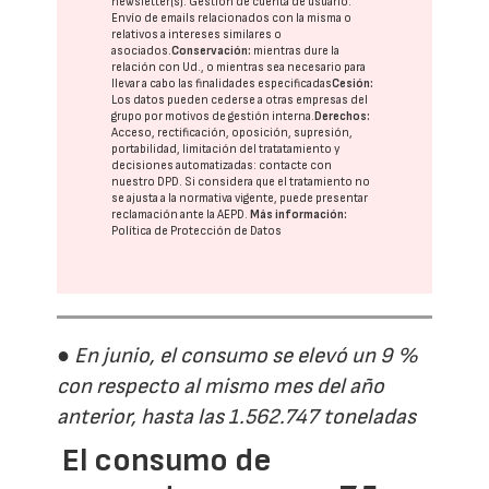
newsletter(s). Gestión de cuenta de usuario.
Envío de emails relacionados con la misma o
relativos a intereses similares o
asociados.
Conservación:
mientras dure la
relación con Ud., o mientras sea necesario para
llevar a cabo las finalidades especificadas
Cesión:
Los datos pueden cederse a otras
empresas del
grupo
por motivos de gestión interna.
Derechos:
Acceso, rectificación, oposición, supresión,
portabilidad, limitación del tratatamiento y
decisiones automatizadas:
contacte con
nuestro DPD
. Si considera que el tratamiento no
se ajusta a la normativa vigente, puede presentar
reclamación ante la
AEPD
.
Más información:
Política de Protección de Datos
● En junio, el consumo se elevó un 9 %
con respecto al mismo mes del año
anterior, hasta las 1.562.747 toneladas
El consumo de