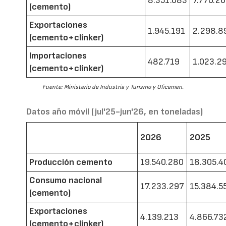
8.351.083
7.770.2
(cemento)
Exportaciones
1.945.191
2.298.8
(cemento+clínker)
Importaciones
482.719
1.023.2
(cemento+clínker)
Fuente: Ministerio de Industria y Turismo y Oficemen.
Datos año móvil (jul'25-jun'26, en toneladas)
2026
2025
Producción cemento
19.540.280
18.305.4
Consumo nacional
17.233.297
15.384.5
(cemento)
Exportaciones
4.139.213
4.866.73
(cemento+clínker)