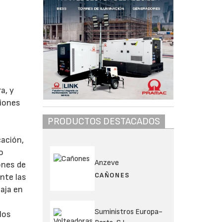
a, y
ciones
PRODUCTOS DESTACADOS
cación,
o
Anzeve
ones de
CAÑONES
nte las
aja en
Suministros Europa-
los