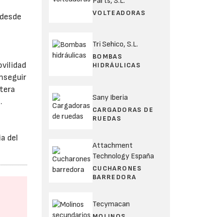
Parts, S.L.
VOLTEADORAS
 desde
Tri Sehico, S.L.
BOMBAS
ovilidad
HIDRÁULICAS
onseguir
etera
Sany Iberia
.
CARGADORAS DE
RUEDAS
a del
Attachment
Technology España
CUCHARONES
BARREDORA
Tecymacan
MOLINOS