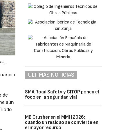
es.
ÚLTIMAS NOTICIAS
anancia
SMA Road Safety y CITOP ponen el
o de
foco en la seguridad vial
ne aún
eríodo
MB Crusher en el MMH 2026:
cuando un residuo se convierte en
el mayor recurso
da