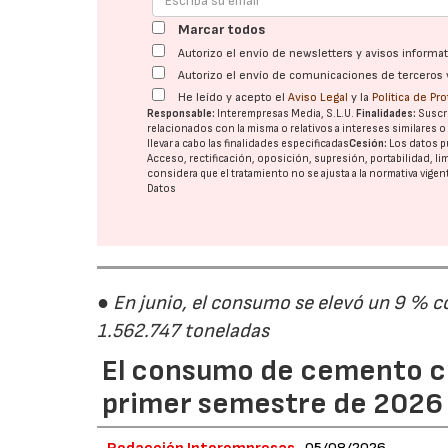
Marcar todos
Autorizo el envío de newsletters y avisos inform
Autorizo el envío de comunicaciones de terceros 
He leído y acepto el
Aviso Legal
y la
Política de Pr
Responsable:
Interempresas Media, S.L.U.
Finalidades:
Suscri
relacionados con la misma o relativos a intereses similares 
llevar a cabo las finalidades especificadas
Cesión:
Los datos p
Acceso, rectificación, oposición, supresión, portabilidad, l
considera que el tratamiento no se ajusta a la normativa vige
Datos
● En junio, el consumo se elevó un 9 % c
1.562.747 toneladas
El consumo de cemento cr
primer semestre de 2026