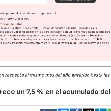
ativos personalizados de interempresas.net
vía interempresas.net
otección de Datos
pción a nuestra(s) newsletter(s). Gestión de cuenta de usuario. Envío de emails
o asociados.
Conservación:
mientras dure la relación con Ud., o mientras sea necesario para
ueden cederse a otras
empresas del grupo
por motivos de gestión interna.
Derechos:
imitación del tratatamiento y decisiones automatizadas:
contacte con nuestro DPD
. Si
nte, puede presentar reclamación ante la
AEPD
.
Más información:
Política de Protección de
on respecto al mismo mes del año anterior, hasta las
ece un 7,5 % en el acumulado del